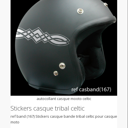
autocollant casque mooto celtic
Stickers casque tribal celtic
ref band (167) Stickers casque bande tribal celtic pour casque
moto