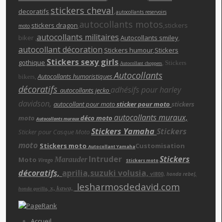
stickers cheva
l
,
decoratifs
,
autocollants reservoirs
autocollants motos
,
stickers dragon
,
,stickers
moto
autocollants militaires
biker ,
,
Autocollants smiley
,
autocollant décoration
,
Stickers humour
,Stickers
Stickers sexy girls
gothique
,
,
,
Stickers
Autocollant choppers
Autocollants
,
Autocollants humoristiques
bikers
décoratifs
adhésifs pour harley
autocollants jecko
davidson,
autocollant pour moto
sticker pour moto
stickers
autocollants muraux,
moto
déco moto
Autocollants muraux
Stickers Yamaha
Stickers
Sticker pour Casque Moto
moto
Stickers moto
Customisation
Autocollant Yamaha
Intruder
Stickers
Moto
Marauder
Virago
Stickers moto
décoratifs,
aprilia,suzuki volusia,
vl800,
honda rebe
l,
lesharmosdedavid.com
x, kawa,
,
honda gorilla
Accueil