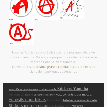
Tous les Adhésifs sont réalisés dans la journée même de
votre commande. Nous vous proposons également un large
choix de Pare Soleil automobile.
NOUVEAU !
Autocollants jeunes conducteurs Moto et Auto
dans de nombreuses catégories
Stickers Yamaha
, Stickers Honda
autocollants casques moto
Autocollants pour motos
,
Stickers tete de mort
Autocollant Casque moto
Adhésifs pour bikers
Autollants reservoir moto
Stickers bikers
Stickers motos customs
,
,
stickers
Autocollant moto