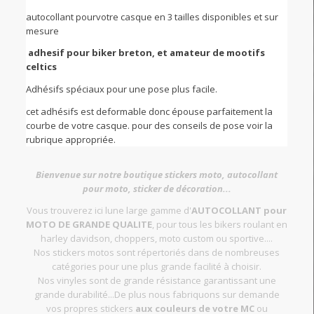
autocollant pourvotre casque en 3 tailles disponibles et sur
mesure
adhesif pour biker breton, et amateur de mootifs
celtics
Adhésifs spéciaux pour une pose plus facile.
cet adhésifs est deformable donc épouse parfaitement la
courbe de votre casque. pour des conseils de pose voir la
rubrique appropriée.
Bienvenue sur notre boutique stickers moto, autocollant
pour moto, sticker de décoration...
Vous trouverez ici lune large gamme d'
AUTOCOLLANT pour
MOTO DE GRANDE QUALITE
, pour tous les bikers roulant en
harley davidson, choppers, moto custom ou sportive....
Nos stickers motos sont répertoriés dans de nombreuses
catégories pour une plus grande facilité à choisir.
Nos vinyles sont de grande résistance garantissant une
grande durabilité...De plus nous fabriquons sur demande
vos propres stickers
aux couleurs de votre MC
ou