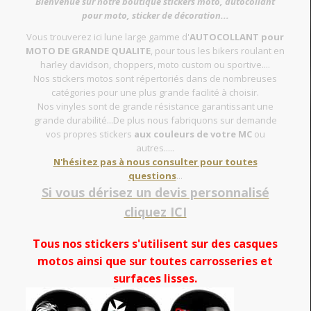
Bienvenue sur notre boutique stickers moto, autocollant
pour moto, sticker de décoration...
Vous trouverez ici lune large gamme d'
AUTOCOLLANT pour
MOTO DE GRANDE QUALITE
, pour tous les bikers roulant en
harley davidson, choppers, moto custom ou sportive....
Nos stickers motos sont répertoriés dans de nombreuses
catégories pour une plus grande facilité à choisir.
Nos vinyles sont de grande résistance garantissant une
grande durabilité...De plus nous fabriquons sur demande
vos propres stickers
aux couleurs de votre MC
ou
autres.....
N'hésitez pas à nous consulter pour toutes
questions
...
Si vous dérisez un devis personnalisé
cliquez ICI
Tous nos stickers s'utilisent sur des casques
motos ainsi que sur toutes carrosseries et
surfaces lisses.