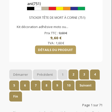
STICKER TÊTE DE MORT À CORNE (751)
Kit décoration adhésive moto ou...
Prix TTC :
9,60 €
9,60 €
TVA :
1,60 €
DÉTAILS DU PRODUIT
Démarrer
Précédent
1
2
3
4
5
6
7
8
9
10
Suivant
Fin
Page 1 sur 71