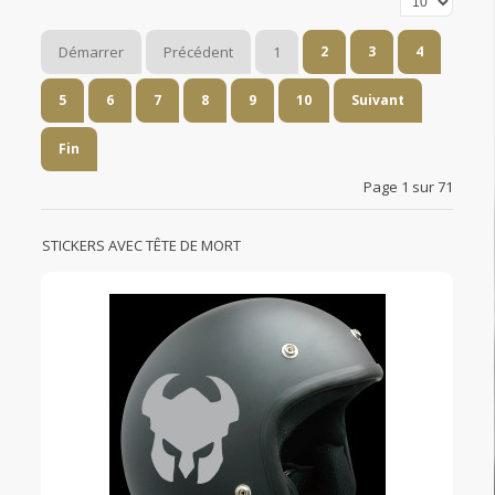
Démarrer
Précédent
1
2
3
4
5
6
7
8
9
10
Suivant
Fin
Page 1 sur 71
STICKERS AVEC TÊTE DE MORT