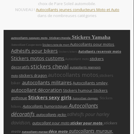
choix de Pare Soleil automobile.
NOUVEAU !
Autocollants jeunes conducteurs Moto et Auto
dans de nombreuses catégories
Stickers Yamaha
, Stickers Honda
autocollants casques moto
Autocollants pour motos
,
Stickers tete de mort
Autocollant Casque moto
Adhésifs pour bikers
Autollants reservoir moto
Stickers bikers
Stickers motos customs
,
,
stickers
Autocollant moto
stickers cheva
l
,
decoratifs
,
autocollants reservoirs
autocollants motos
,
stickers dragon
,
,stickers
moto
autocollants militaires
biker ,
,
Autocollants smiley
,
autocollant décoration
,
Stickers humour
,Stickers
Stickers sexy girls
gothique
,
,
,
Stickers
Autocollant choppers
Autocollants
,
Autocollants humoristiques
bikers
décoratifs
adhésifs pour harley
autocollants jecko
davidson,
autocollant pour moto
sticker pour moto
stickers
autocollants muraux,
moto
déco moto
Autocollants muraux