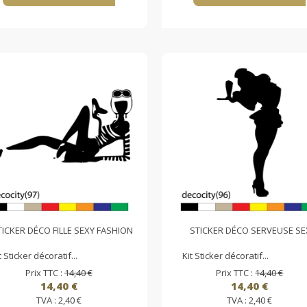
TICKER DÉCO FILLE SEXY FASHION
STICKER DÉCO SERVEUSE SE
t Sticker décoratif...
Kit Sticker décoratif...
Prix TTC :
14,40 €
Prix TTC :
14,40 €
14,40 €
14,40 €
TVA :
2,40 €
TVA :
2,40 €