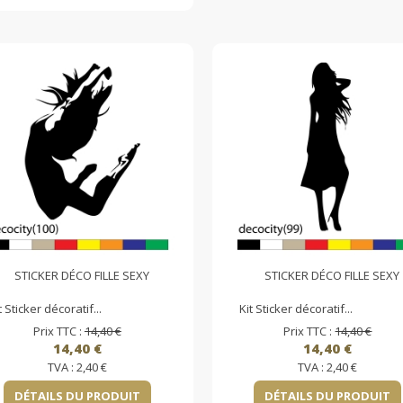
STICKER DÉCO FILLE SEXY
STICKER DÉCO FILLE SEXY
t Sticker décoratif...
Kit Sticker décoratif...
Prix TTC :
14,40 €
Prix TTC :
14,40 €
14,40 €
14,40 €
TVA :
2,40 €
TVA :
2,40 €
DÉTAILS DU PRODUIT
DÉTAILS DU PRODUIT