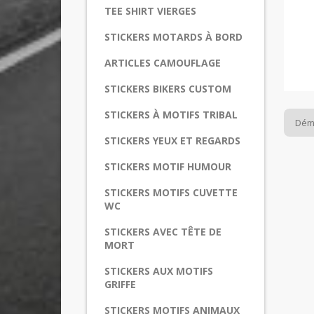
TEE SHIRT VIERGES
STICKERS MOTARDS À BORD
ARTICLES CAMOUFLAGE
STICKERS BIKERS CUSTOM
STICKERS À MOTIFS TRIBAL
Dém
STICKERS YEUX ET REGARDS
STICKERS MOTIF HUMOUR
STICKERS MOTIFS CUVETTE
WC
STICKERS AVEC TÊTE DE
MORT
STICKERS AUX MOTIFS
GRIFFE
STICKERS MOTIFS ANIMAUX