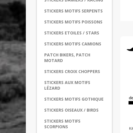
STICKERS MOTIFS SERPENTS
STICKERS MOTIFS POISSONS
STICKERS ETOILES / STARS
STICKERS MOTIFS CAMIONS
PATCH BIKERS, PATCH
MOTARD
STICKERS CROIX CHOPPERS
STICKERS AUX MOTIFS
LÉZARD
STICKERS MOTIFS GOTHIQUE
STICKERS OISEAUX / BIRDS
STICKERS MOTIFS
SCORPIONS
Ki