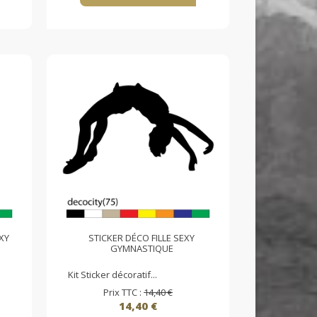
XY
STICKER DÉCO FILLE SEXY
GYMNASTIQUE
Kit Sticker décoratif...
Prix TTC :
14,40 €
14,40 €