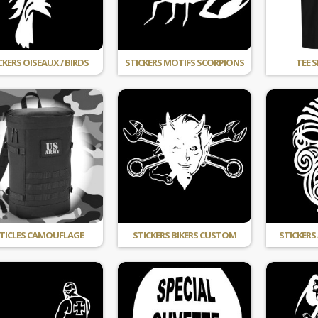
CKERS OISEAUX / BIRDS
STICKERS MOTIFS SCORPIONS
TEE S
TICLES CAMOUFLAGE
STICKERS BIKERS CUSTOM
STICKERS