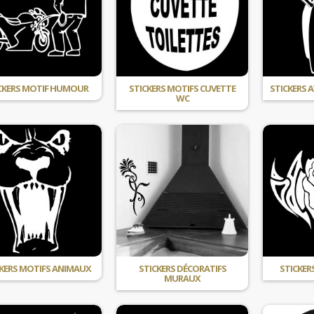
CKERS MOTIF HUMOUR
STICKERS MOTIFS CUVETTE
STICKERS 
WC
KERS MOTIFS ANIMAUX
STICKERS DÉCORATIFS
STICKER
MURAUX