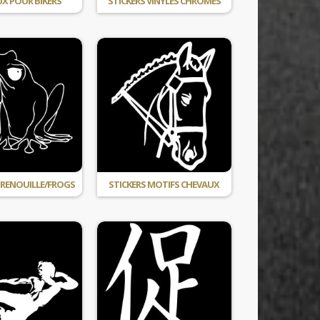
X POUR BIKERS
STICKERS VINYLES CHROMÉS
GRENOUILLE/FROGS
STICKERS MOTIFS CHEVAUX