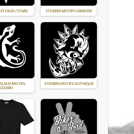
 ETOILES / STARS
STICKERS MOTIFS CAMIONS
RS AUX MOTIFS
STICKERS MOTIFS GOTHIQUE
LÉZARD