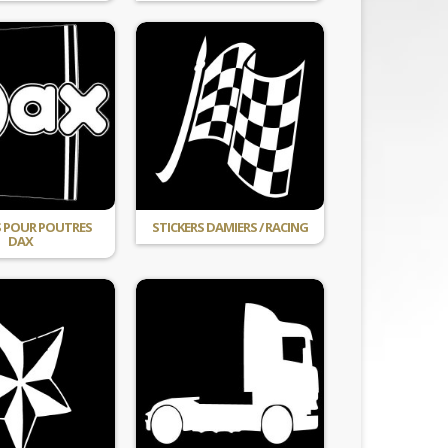
S POUR POUTRES
STICKERS DAMIERS / RACING
DAX