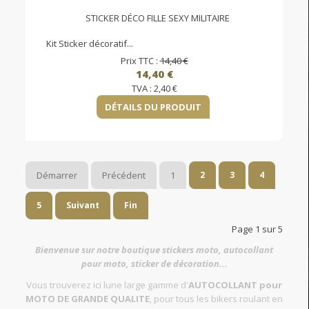
STICKER DÉCO FILLE SEXY MILITAIRE
Kit Sticker décoratif...
Prix TTC :
14,40 €
14,40 €
TVA :
2,40 €
DÉTAILS DU PRODUIT
Démarrer
Précédent
1
2
3
4
5
Suivant
Fin
Page 1 sur 5
Bienvenue sur notre boutique stickers moto, autocollant
pour moto, sticker de décoration...
Vous trouverez ici lune large gamme d'
AUTOCOLLANT pour
MOTO DE GRANDE QUALITE
, pour tous les bikers roulant en