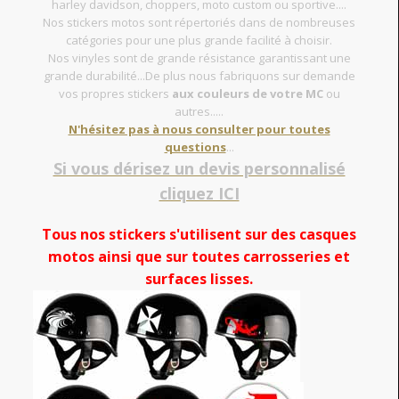
harley davidson, choppers, moto custom ou sportive....
Nos stickers motos sont répertoriés dans de nombreuses
catégories pour une plus grande facilité à choisir.
Nos vinyles sont de grande résistance garantissant une
grande durabilité...De plus nous fabriquons sur demande
vos propres stickers
aux couleurs de votre MC
ou
autres.....
N'hésitez pas à nous consulter pour toutes
questions
...
Si vous dérisez un devis personnalisé
cliquez ICI
Tous nos stickers s'utilisent sur des casques
motos ainsi que sur toutes carrosseries et
surfaces lisses.