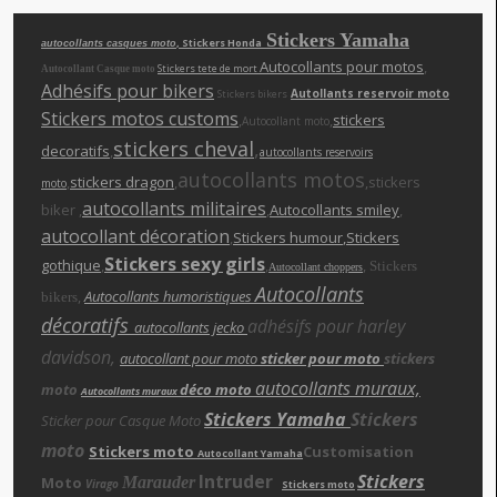
Stickers Yamaha
, Stickers Honda
autocollants casques moto
Autocollants pour motos
,
Stickers tete de mort
Autocollant Casque moto
Adhésifs pour bikers
Autollants reservoir moto
Stickers bikers
Stickers motos customs
,
,
stickers
Autocollant moto
stickers cheva
l
,
decoratifs
,
autocollants reservoirs
autocollants motos
,
stickers dragon
,
,stickers
moto
autocollants militaires
biker ,
,
Autocollants smiley
,
autocollant décoration
,
Stickers humour
,Stickers
Stickers sexy girls
gothique
,
,
,
Stickers
Autocollant choppers
Autocollants
,
Autocollants humoristiques
bikers
décoratifs
adhésifs pour harley
autocollants jecko
davidson,
autocollant pour moto
sticker pour moto
stickers
autocollants muraux,
moto
déco moto
Autocollants muraux
Stickers Yamaha
Stickers
Sticker pour Casque Moto
moto
Stickers moto
Customisation
Autocollant Yamaha
Intruder
Stickers
Moto
Marauder
Virago
Stickers moto