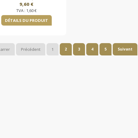
9,60 €
TVA :
1,60 €
DÉTAILS DU PRODUIT
arrer
Précédent
1
2
3
4
5
Suivant