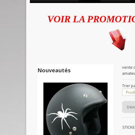
VOIR LA PROMOTI
vente 
Nouveautés
amateu
Trier p
Produ
Dém
STICK