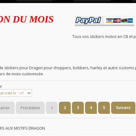
ON DU MOIS
Tous vos stickers motos en C
de stickers pour Dragon pour choppers, bobbers, harley et autre customs p
rs de moto customisée
ar
it créé le ' -/+'
arrer
Précédent
1
2
3
4
5
Suivant
ERS AUX MOTIFS DRAGON