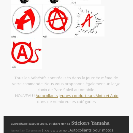
Tous les Adhésifs sont réalisés dans la journée même de
votre commande. Nous vous proposons également un large
choix de Pare Soleil automobile.
NOUVEAU !
Autocollants jeunes conducteurs Moto et Auto
dans de nombreuses catégories
Stickers Yamaha
, Stickers Honda
autocollants casques moto
Autocollants pour motos
,
Stickers tete de mort
Autocollant Casque moto