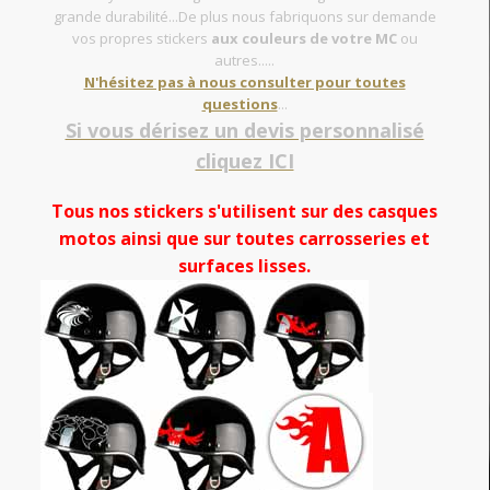
grande durabilité...De plus nous fabriquons sur demande
vos propres stickers
aux couleurs de votre MC
ou
autres.....
N'hésitez pas à nous consulter pour toutes
questions
...
Si vous dérisez un devis personnalisé
cliquez ICI
Tous nos stickers s'utilisent sur des casques
motos ainsi que sur toutes carrosseries et
surfaces lisses.