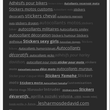
Adhésifs pour bikers
Autollants reservoir moto
Stickers bikers
Stickers motos customs
,
,
stickers
Autocollant moto
stickers cheva
l
,
decoratifs
,
autocollants reservoirs
autocollants motos
,
stickers dragon
,
,stickers
moto
autocollants militaires
biker ,
,
Autocollants smiley
,
autocollant décoration
,
Stickers humour
,Stickers
Stickers sexy girls
gothique
,
,
,
Stickers
Autocollant choppers
Autocollants
,
Autocollants humoristiques
bikers
décoratifs
adhésifs pour harley
autocollants jecko
davidson,
autocollant pour moto
sticker pour moto
stickers
autocollants muraux,
moto
déco moto
Autocollants muraux
Stickers Yamaha
Stickers
Sticker pour Casque Moto
moto
Stickers moto
Customisation
Autocollant Yamaha
Intruder
Stickers
Moto
Marauder
Virago
Stickers moto
décoratifs,
aprilia,suzuki volusia,
vl800,
honda rebe
l,
lesharmosdedavid.com
x, kawa,
,
honda gorilla