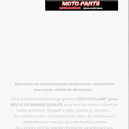
Bienvenue sur notre boutique stickers moto, autocollant
pour moto, sticker de décoration...
Vous trouverez ici lune large gamme d'
AUTOCOLLANT pour
MOTO DE GRANDE QUALITE
, pour tous les bikers roulant en
harley davidson, choppers, moto custom ou sportive....
Nos stickers motos sont répertoriés dans de nombreuses
catégories pour une plus grande facilité à choisir.
Nos vinyles sont de grande résistance garantissant une