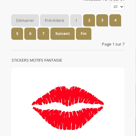
Démarrer
Précédent
1
2
3
4
5
6
7
Suivant
Fin
Page 1 sur 7
STICKERS MOTIFS FANTAISIE