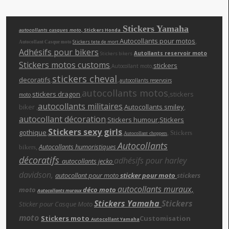
Stickers Yamaha
, Stickers Honda
autocollants casques moto
Autocollants pour motos
,
Stickers tete de mort
Autocollant Casque moto
Adhésifs pour bikers
Autollants reservoir moto
Stickers bikers
Stickers motos customs
,
,
stickers
Autocollant moto
stickers cheva
l
,
decoratifs
,
autocollants reservoirs
autocollants motos
,
stickers dragon
,
,stickers
moto
autocollants militaires
biker ,
,
Autocollants smiley
,
autocollant décoration
,
Stickers humour
,Stickers
Stickers sexy girls
gothique
,
,
,
Stickers
Autocollant choppers
Autocollants
,
Autocollants humoristiques
bikers
décoratifs
adhésifs pour harley
autocollants jecko
davidson,
autocollant pour moto
sticker pour moto
stickers
autocollants muraux,
moto
déco moto
Autocollants muraux
Stickers Yamaha
Stickers
Sticker pour Casque Moto
moto
Stickers moto
Customisation
Autocollant Yamaha