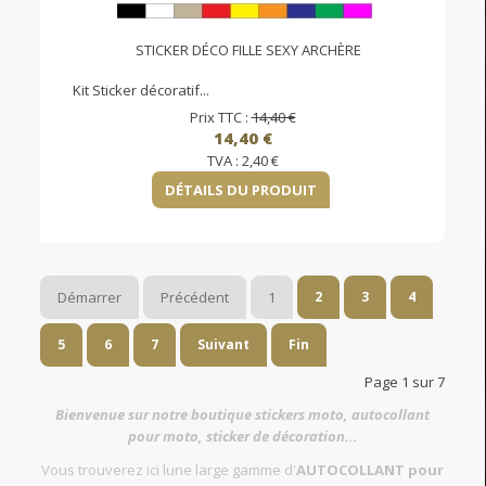
STICKER DÉCO FILLE SEXY ARCHÈRE
Kit Sticker décoratif...
Prix TTC :
14,40 €
14,40 €
TVA :
2,40 €
DÉTAILS DU PRODUIT
Démarrer
Précédent
1
2
3
4
5
6
7
Suivant
Fin
Page 1 sur 7
Bienvenue sur notre boutique stickers moto, autocollant
pour moto, sticker de décoration...
Vous trouverez ici lune large gamme d'
AUTOCOLLANT pour