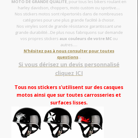
MOTO DE GRANDE QUALITE
, pour tous les bikers roulant en
harley davidson, choppers, moto custom ou sportive....
Nos stickers motos sont répertoriés dans de nombreuses
catégories pour une plus grande facilité à choisir.
Nos vinyles sont de grande résistance garantissant une
grande durabilité...De plus nous fabriquons sur demande
vos propres stickers
aux couleurs de votre MC
ou
autres.....
N'hésitez pas à nous consulter pour toutes
questions
...
Si vous dérisez un devis personnalisé
cliquez ICI
Tous nos stickers s'utilisent sur des casques
motos ainsi que sur toutes carrosseries et
surfaces lisses.