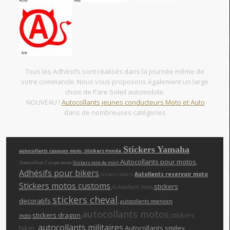
Tous les Adhésifs sont réalisés dans la journée même de
votre commande. Nous vous proposons également un large
choix de Pare Soleil automobile.
NOUVEAU !
Autocollants jeunes conducteurs Moto et Auto
dans de nombreuses catégories
Stickers Yamaha
, Stickers Honda
autocollants casques moto
Autocollants pour motos
,
Stickers tete de mort
Autocollant Casque moto
Adhésifs pour bikers
Autollants reservoir moto
Stickers bikers
Stickers motos customs
,
,
stickers
Autocollant moto
stickers cheva
l
,
decoratifs
,
autocollants reservoirs
autocollants motos
,
stickers dragon
,
,stickers
moto
autocollants militaires
biker ,
,
Autocollants smiley
,