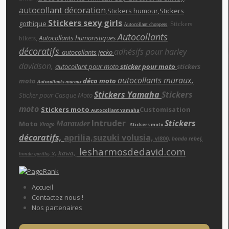
autocollant décoration
,
Stickers humour
,Stickers
Stickers sexy girls
gothique
,
,
,
Stickers
Autocollant choppers
Autocollants
,
Autocollants humoristiques
bikers
décoratifs
adhésifs pour harley
autocollants jecko
davidson,
autocollant pour moto
sticker pour moto
stickers
autocollants muraux,
moto
déco moto
Autocollants muraux
Stickers Yamaha
Stickers
Sticker pour Casque Moto
moto
Stickers moto
Customisation
Autocollant Yamaha
Intruder
Stickers
Moto
Marauder
Virago
Stickers moto
décoratifs,
aprilia,suzuki volusia,
vl800,
honda rebe
l,
lesharmosdedavid.com
x, kawa,
,
honda gorilla
Accueil
Contactez nous !
Nos partenaires