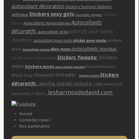
autocollant décoration
,
Stickers humour
,Stickers
Stickers sexy girls
gothique
,
,
,
Stickers
Autocollant choppers
Autocollants
,
Autocollants humoristiques
bikers
décoratifs
adhésifs pour harley
autocollants jecko
davidson,
autocollant pour moto
sticker pour moto
stickers
autocollants muraux,
moto
déco moto
Autocollants muraux
Stickers Yamaha
Stickers
Sticker pour Casque Moto
moto
Stickers moto
Customisation
Autocollant Yamaha
Intruder
Stickers
Moto
Marauder
Virago
Stickers moto
décoratifs,
aprilia,suzuki volusia,
vl800,
honda rebe
l,
lesharmosdedavid.com
x, kawa,
,
honda gorilla
Accueil
Contactez nous !
Nos partenaires