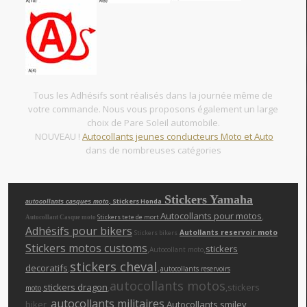
Tous les Adhésifs sont réalisés dans la journée même de
votre commande. Nous vous proposons également un large
choix de Pare Soleil automobile.
NOUVEAU !
Autocollants jeunes conducteurs Moto et Auto
dans de nombreuses catégories
Stickers Yamaha
, Stickers Honda
autocollants casques moto
Autocollants pour motos
,
Stickers tete de mort
Autocollant Casque moto
Adhésifs pour bikers
Autollants reservoir moto
Stickers bikers
Stickers motos customs
,
,
stickers
Autocollant moto
stickers cheva
l
,
decoratifs
,
autocollants reservoirs
autocollants motos
,
stickers dragon
,
,stickers
moto
autocollants militaires
biker ,
,
Autocollants smiley
,