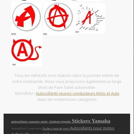
Tous les Adhésifs sont réalisés dans la journée même de
votre commande. Nous vous proposons également un large
choix de Pare Soleil automobile.
NOUVEAU !
Autocollants jeunes conducteurs Moto et Auto
dans de nombreuses catégories
Stickers Yamaha
, Stickers Honda
autocollants casques moto
Autocollants pour motos
,
Stickers tete de mort
Autocollant Casque moto