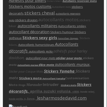
Adhésifs pour bikers
Autollants reservoir moto
Stickers bikers
Stickers motos customs
,
,
stickers
Autocollant moto
stickers cheva
l
,
decoratifs
,
autocollants reservoirs
autocollants motos
,
stickers dragon
,
,stickers
moto
autocollants militaires
biker ,
,
Autocollants smiley
,
autocollant décoration
,
Stickers humour
,Stickers
Stickers sexy girls
gothique
,
,
,
Stickers
Autocollant choppers
Autocollants
,
Autocollants humoristiques
bikers
décoratifs
adhésifs pour harley
autocollants jecko
davidson,
autocollant pour moto
sticker pour moto
stickers
autocollants muraux,
moto
déco moto
Autocollants muraux
Stickers Yamaha
Stickers
Sticker pour Casque Moto
moto
Stickers moto
Customisation
Autocollant Yamaha
Intruder
Stickers
Moto
Marauder
Virago
Stickers moto
décoratifs,
aprilia,suzuki volusia,
vl800,
honda rebe
l,
lesharmosdedavid.com
x, kawa,
,
honda gorilla