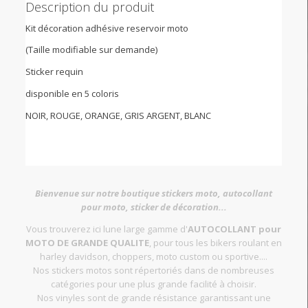
Description du produit
Kit décoration adhésive reservoir moto
(Taille modifiable sur demande)
Sticker requin
disponible en 5 coloris
NOIR, ROUGE, ORANGE, GRIS ARGENT, BLANC
Bienvenue sur notre boutique stickers moto, autocollant
pour moto, sticker de décoration...
Vous trouverez ici lune large gamme d'
AUTOCOLLANT pour
MOTO DE GRANDE QUALITE
, pour tous les bikers roulant en
harley davidson, choppers, moto custom ou sportive....
Nos stickers motos sont répertoriés dans de nombreuses
catégories pour une plus grande facilité à choisir.
Nos vinyles sont de grande résistance garantissant une