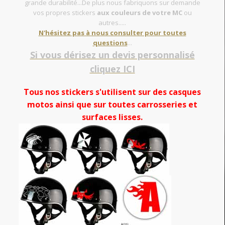
grande durabilité...De plus nous fabriquons sur demande
vos propres stickers
aux couleurs de votre MC
ou
autres.....
N'hésitez pas à nous consulter pour toutes
questions
...
Si vous dérisez un devis personnalisé
cliquez ICI
Tous nos stickers s'utilisent sur des casques
motos ainsi que sur toutes carrosseries et
surfaces lisses.