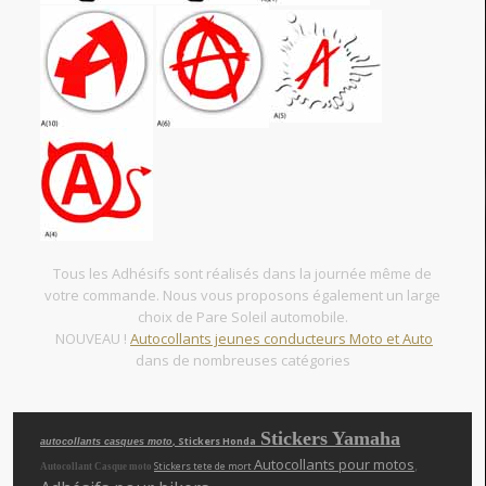
Tous les Adhésifs sont réalisés dans la journée même de
votre commande. Nous vous proposons également un large
choix de Pare Soleil automobile.
NOUVEAU !
Autocollants jeunes conducteurs Moto et Auto
dans de nombreuses catégories
Stickers Yamaha
, Stickers Honda
autocollants casques moto
Autocollants pour motos
,
Stickers tete de mort
Autocollant Casque moto