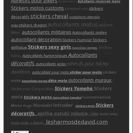
Adhésifs pour bikers
Autollants reservoir moto
Stickers bikers
Stickers motos customs
,
,
stickers
Autocollant moto
stickers cheva
l
,
decoratifs
,
autocollants reservoirs
autocollants motos
,
stickers dragon
,
,stickers
moto
autocollants militaires
biker ,
,
Autocollants smiley
,
autocollant décoration
,
Stickers humour
,Stickers
Stickers sexy girls
gothique
,
,
,
Stickers
Autocollant choppers
Autocollants
,
Autocollants humoristiques
bikers
décoratifs
adhésifs pour harley
autocollants jecko
davidson,
autocollant pour moto
sticker pour moto
stickers
autocollants muraux,
moto
déco moto
Autocollants muraux
Stickers Yamaha
Stickers
Sticker pour Casque Moto
moto
Stickers moto
Customisation
Autocollant Yamaha
Intruder
Stickers
Moto
Marauder
Virago
Stickers moto
décoratifs,
aprilia,suzuki volusia,
vl800,
honda rebe
l,
lesharmosdedavid.com
x, kawa,
,
honda gorilla