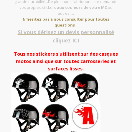
grande durabilité...De plus nous fabriquons sur demande
vos propres stickers
aux couleurs de votre MC
ou
autres.....
N'hésitez pas à nous consulter pour toutes
questions
...
Si vous dérisez un devis personnalisé
cliquez ICI
Tous nos stickers s'utilisent sur des casques
motos ainsi que sur toutes carrosseries et
surfaces lisses.