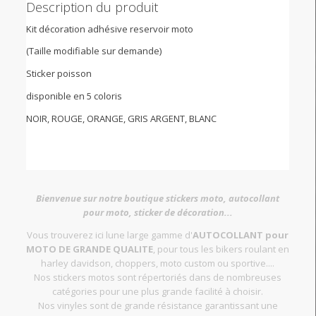
Description du produit
Kit décoration adhésive reservoir moto
(Taille modifiable sur demande)
Sticker poisson
disponible en 5 coloris
NOIR, ROUGE, ORANGE, GRIS ARGENT, BLANC
Bienvenue sur notre boutique stickers moto, autocollant
pour moto, sticker de décoration...
Vous trouverez ici lune large gamme d'
AUTOCOLLANT pour
MOTO DE GRANDE QUALITE
, pour tous les bikers roulant en
harley davidson, choppers, moto custom ou sportive....
Nos stickers motos sont répertoriés dans de nombreuses
catégories pour une plus grande facilité à choisir.
Nos vinyles sont de grande résistance garantissant une