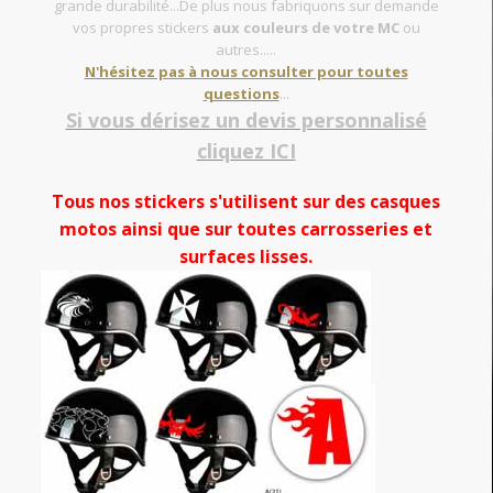
grande durabilité...De plus nous fabriquons sur demande
vos propres stickers
aux couleurs de votre MC
ou
autres.....
N'hésitez pas à nous consulter pour toutes
questions
...
Si vous dérisez un devis personnalisé
cliquez ICI
Tous nos stickers s'utilisent sur des casques
motos ainsi que sur toutes carrosseries et
surfaces lisses.