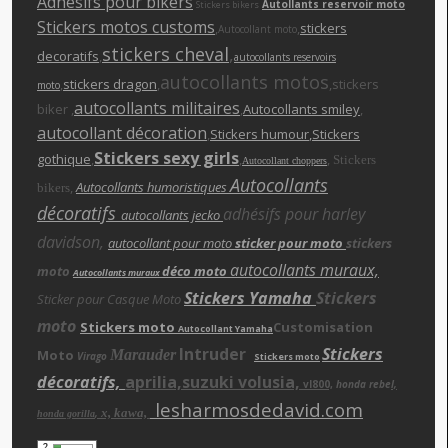
Adhésifs pour bikers
Autollants reservoir moto
Stickers bikers
Stickers motos customs
,
,
stickers
Autocollant moto
stickers cheva
l
,
decoratifs
,
autocollants reservoirs
autocollants motos
,
stickers dragon
,
,stickers
moto
autocollants militaires
biker ,
,
Autocollants smiley
,
autocollant décoration
,
Stickers humour
,Stickers
Stickers sexy girls
gothique
,
,
,
Stickers
Autocollant choppers
Autocollants
,
Autocollants humoristiques
bikers
décoratifs
adhésifs pour harley
autocollants jecko
davidson,
autocollant pour moto
sticker pour moto
stickers
autocollants muraux,
moto
déco moto
Autocollants muraux
Stickers Yamaha
Stickers
Sticker pour Casque Moto
moto
Stickers moto
Customisation
Autocollant Yamaha
Intruder
Stickers
Moto
Marauder
Virago
Stickers moto
décoratifs,
aprilia,suzuki volusia,
vl800,
honda rebe
l,
lesharmosdedavid.com
x, kawa,
,
honda gorilla