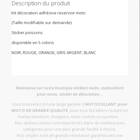
Description du produit
Kit décoration adhésive reservoir moto
(Taille modifiable sur demande)
Sticker poissons
disponible en 5 coloris
NOIR, ROUGE, ORANGE, GRIS ARGENT, BLANC
Bienvenue sur notre boutique stickers moto, autocollant
pour moto, sticker de décoration...
Vous trouverez ici lune large gamme d'
AUTOCOLLANT pour
MOTO DE GRANDE QUALITE
, pour tous les bikers roulant en
harley davidson, choppers, moto custom ou sportive....
Nos stickers motos sont répertoriés dans de nombreuses
catégories pour une plus grande facilité à choisir.
Nos vinyles sont de grande résistance garantissant une