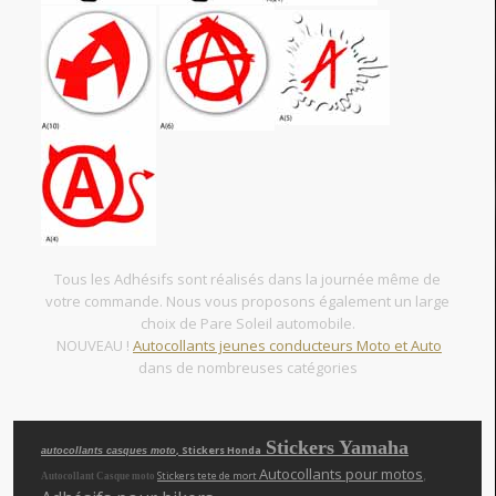
Tous les Adhésifs sont réalisés dans la journée même de
votre commande. Nous vous proposons également un large
choix de Pare Soleil automobile.
NOUVEAU !
Autocollants jeunes conducteurs Moto et Auto
dans de nombreuses catégories
Stickers Yamaha
, Stickers Honda
autocollants casques moto
Autocollants pour motos
,
Stickers tete de mort
Autocollant Casque moto