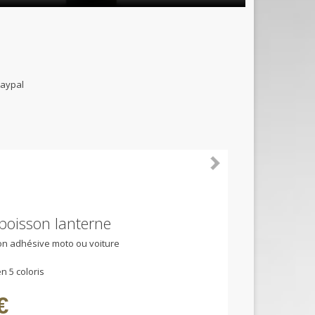
B et paypal
 poisson lanterne
ion adhésive moto ou voiture
n 5 coloris
€