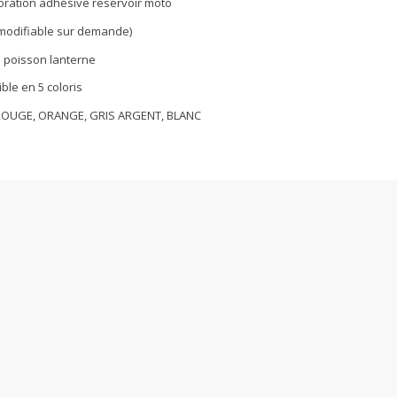
coration adhésive reservoir moto
e modifiable sur demande)
r poisson lanterne
ble en 5 coloris
ROUGE, ORANGE, GRIS ARGENT, BLANC