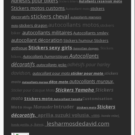
Adhésifs pour bikers
Autollants reservoir moto
Stickers bikers
Stickers motos customs
,
,
stickers
Autocollant moto
stickers cheva
l
,
decoratifs
,
autocollants reservoirs
autocollants motos
,
stickers dragon
,
,stickers
moto
autocollants militaires
biker ,
,
Autocollants smiley
,
autocollant décoration
,
Stickers humour
,Stickers
Stickers sexy girls
gothique
,
,
,
Stickers
Autocollant choppers
Autocollants
,
Autocollants humoristiques
bikers
décoratifs
adhésifs pour harley
autocollants jecko
davidson,
autocollant pour moto
sticker pour moto
stickers
autocollants muraux,
moto
déco moto
Autocollants muraux
Stickers Yamaha
Stickers
Sticker pour Casque Moto
moto
Stickers moto
Customisation
Autocollant Yamaha
Intruder
Stickers
Moto
Marauder
Virago
Stickers moto
décoratifs,
aprilia,suzuki volusia,
vl800,
honda rebe
l,
lesharmosdedavid.com
x, kawa,
,
honda gorilla