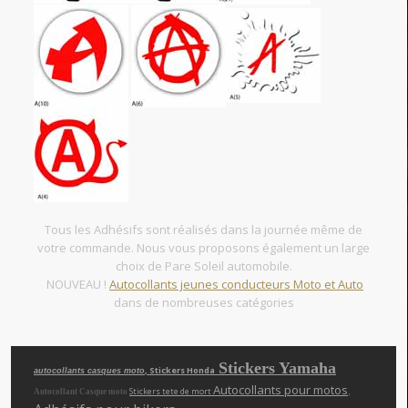
Tous les Adhésifs sont réalisés dans la journée même de
votre commande. Nous vous proposons également un large
choix de Pare Soleil automobile.
NOUVEAU !
Autocollants jeunes conducteurs Moto et Auto
dans de nombreuses catégories
Stickers Yamaha
, Stickers Honda
autocollants casques moto
Autocollants pour motos
,
Stickers tete de mort
Autocollant Casque moto