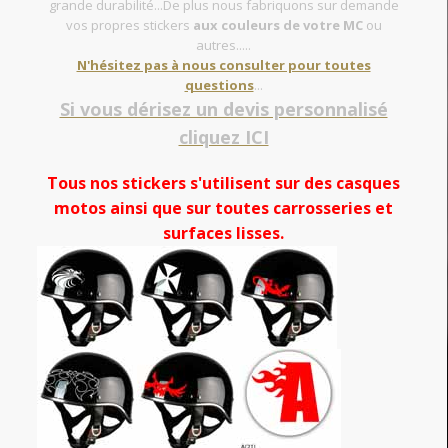
grande durabilité...De plus nous fabriquons sur demande
vos propres stickers
aux couleurs de votre MC
ou
autres.....
N'hésitez pas à nous consulter pour toutes
questions
...
Si vous dérisez un devis personnalisé
cliquez ICI
Tous nos stickers s'utilisent sur des casques
motos ainsi que sur toutes carrosseries et
surfaces lisses.