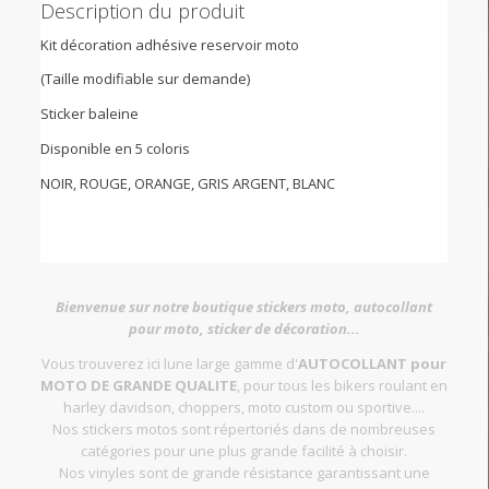
Description du produit
Kit décoration adhésive reservoir moto
(Taille modifiable sur demande)
Sticker baleine
Disponible en 5 coloris
NOIR, ROUGE, ORANGE, GRIS ARGENT, BLANC
Bienvenue sur notre boutique stickers moto, autocollant
pour moto, sticker de décoration...
Vous trouverez ici lune large gamme d'
AUTOCOLLANT pour
MOTO DE GRANDE QUALITE
, pour tous les bikers roulant en
harley davidson, choppers, moto custom ou sportive....
Nos stickers motos sont répertoriés dans de nombreuses
catégories pour une plus grande facilité à choisir.
Nos vinyles sont de grande résistance garantissant une