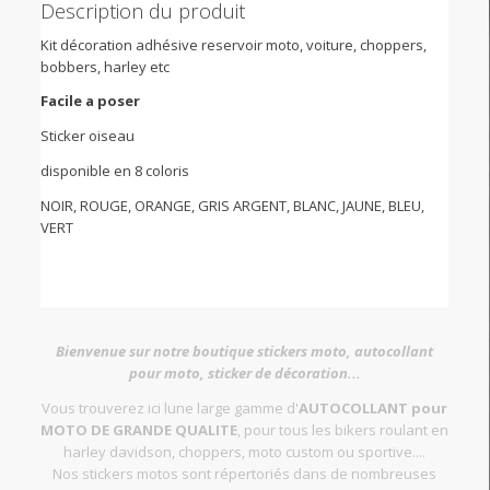
Description du produit
Kit décoration adhésive reservoir moto, voiture, choppers,
bobbers, harley etc
Facile a poser
Sticker oiseau
disponible en 8 coloris
NOIR, ROUGE, ORANGE, GRIS ARGENT, BLANC, JAUNE, BLEU,
VERT
Bienvenue sur notre boutique stickers moto, autocollant
pour moto, sticker de décoration...
Vous trouverez ici lune large gamme d'
AUTOCOLLANT pour
MOTO DE GRANDE QUALITE
, pour tous les bikers roulant en
harley davidson, choppers, moto custom ou sportive....
Nos stickers motos sont répertoriés dans de nombreuses