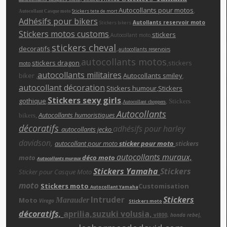
Autocollants pour motos
,
Stickers tete de mort
Autocollant Casque moto
Adhésifs pour bikers
Autollants reservoir moto
Stickers bikers
Stickers motos customs
,
,
stickers
Autocollant moto
stickers cheva
l
,
decoratifs
,
autocollants reservoirs
autocollants motos
,
stickers dragon
,
,stickers
moto
autocollants militaires
biker ,
,
Autocollants smiley
,
autocollant décoration
,
Stickers humour
,Stickers
Stickers sexy girls
gothique
,
,
,
Stickers
Autocollant choppers
Autocollants
,
Autocollants humoristiques
bikers
décoratifs
adhésifs pour harley
autocollants jecko
davidson,
autocollant pour moto
sticker pour moto
stickers
autocollants muraux,
moto
déco moto
Autocollants muraux
Stickers Yamaha
Stickers
Sticker pour Casque Moto
moto
Stickers moto
Customisation
Autocollant Yamaha
Intruder
Stickers
Moto
Marauder
Virago
Stickers moto
décoratifs,
aprilia,suzuki volusia,
vl800,
honda rebe
l,