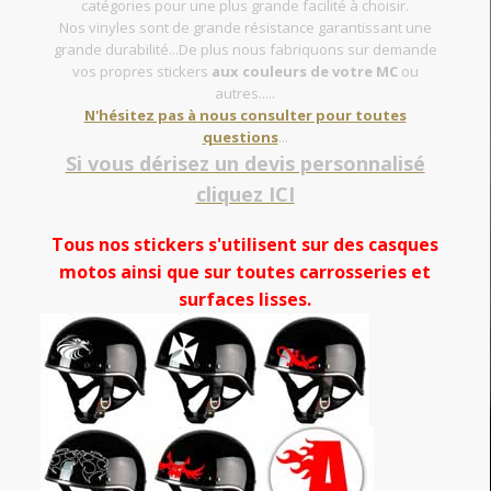
catégories pour une plus grande facilité à choisir.
Nos vinyles sont de grande résistance garantissant une
grande durabilité...De plus nous fabriquons sur demande
vos propres stickers
aux couleurs de votre MC
ou
autres.....
N'hésitez pas à nous consulter pour toutes
questions
...
Si vous dérisez un devis personnalisé
cliquez ICI
Tous nos stickers s'utilisent sur des casques
motos ainsi que sur toutes carrosseries et
surfaces lisses.