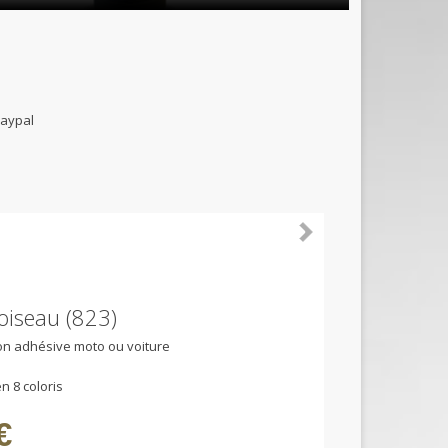
B et paypal
 oiseau (823)
ion adhésive moto ou voiture
n 8 coloris
€