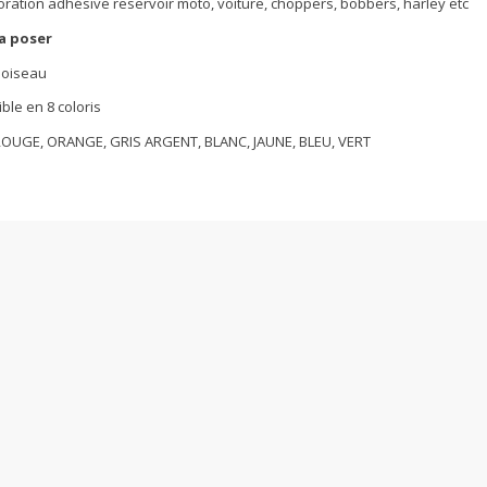
oration adhésive reservoir moto, voiture, choppers, bobbers, harley etc
 a poser
r oiseau
ble en 8 coloris
ROUGE, ORANGE, GRIS ARGENT, BLANC, JAUNE, BLEU, VERT