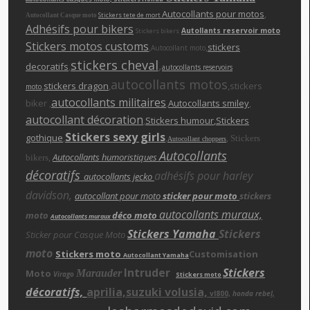
Autocollants pour motos
,
Stickers tete de mort
Autocollant Casque moto
Adhésifs pour bikers
Autollants reservoir moto
Stickers bikers
Stickers motos customs
,
,
stickers
Autocollant moto
stickers cheva
l
,
decoratifs
,
autocollants reservoirs
autocollants motos
,
stickers dragon
,
,stickers
moto
autocollants militaires
biker ,
,
Autocollants smiley
,
autocollant décoration
,
Stickers humour
,Stickers
Stickers sexy girls
gothique
,
,
,
Stickers
Autocollant choppers
Autocollants
,
Autocollants humoristiques
bikers
décoratifs
adhésifs pour harley
autocollants jecko
davidson,
autocollant pour moto
sticker pour moto
stickers
autocollants muraux,
moto
déco moto
Autocollants muraux
Stickers Yamaha
Stickers
Sticker pour Casque Moto
moto
Stickers moto
Customisation
Autocollant Yamaha
Intruder
Stickers
Moto
Marauder
Virago
Stickers moto
décoratifs,
aprilia,suzuki volusia,
vl800,
honda rebe
l,