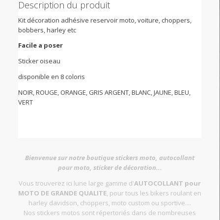
Description du produit
Kit décoration adhésive reservoir moto, voiture, choppers,
bobbers, harley etc
Facile a poser
Sticker oiseau
disponible en 8 coloris
NOIR, ROUGE, ORANGE, GRIS ARGENT, BLANC, JAUNE, BLEU,
VERT
Bienvenue sur notre boutique stickers moto, autocollant
pour moto, sticker de décoration...
Vous trouverez ici lune large gamme d'
AUTOCOLLANT pour
MOTO DE GRANDE QUALITE
, pour tous les bikers roulant en
harley davidson, choppers, moto custom ou sportive....
Nos stickers motos sont répertoriés dans de nombreuses