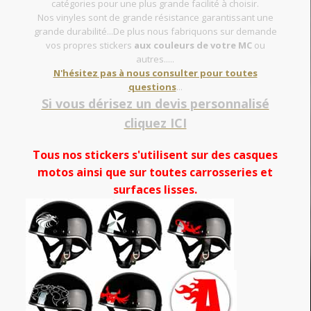
catégories pour une plus grande facilité à choisir.
Nos vinyles sont de grande résistance garantissant une
grande durabilité...De plus nous fabriquons sur demande
vos propres stickers
aux couleurs de votre MC
ou
autres.....
N'hésitez pas à nous consulter pour toutes
questions
...
Si vous dérisez un devis personnalisé
cliquez ICI
Tous nos stickers s'utilisent sur des casques
motos ainsi que sur toutes carrosseries et
surfaces lisses.