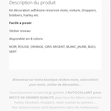
Description du produit
Kit décoration adhésive reservoir moto, voiture, choppers,
bobbers, harley etc
Facile a poser
Sticker oiseau
disponible en 8 coloris
NOIR, ROUGE, ORANGE, GRIS ARGENT, BLANC, JAUNE, BLEU,
VERT
Bienvenue sur notre boutique stickers moto, autocollant
pour moto, sticker de décoration...
Vous trouverez ici lune large gamme d'
AUTOCOLLANT pour
MOTO DE GRANDE QUALITE
, pour tous les bikers roulant en
harley davidson, choppers, moto custom ou sportive....
Nos stickers motos sont répertoriés dans de nombreuses