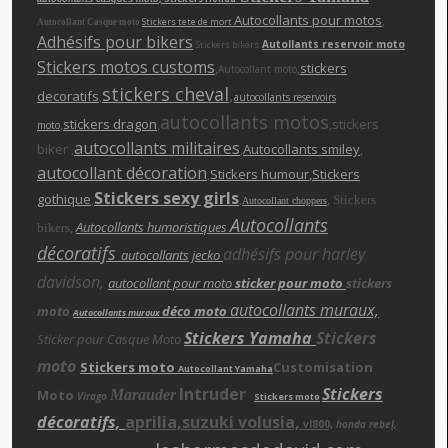
Autocollants pour motos
,
Stickers tete de mort
Autocollant Casque moto
Adhésifs pour bikers
Autollants reservoir moto
Stickers bikers
Stickers motos customs
,
,
stickers
Autocollant moto
stickers cheva
l
,
decoratifs
,
autocollants reservoirs
autocollants motos
,
stickers dragon
,
,stickers
moto
autocollants militaires
biker ,
,
Autocollants smiley
,
autocollant décoration
,
Stickers humour
,Stickers
Stickers sexy girls
gothique
,
,
,
Stickers
Autocollant choppers
Autocollants
,
Autocollants humoristiques
bikers
décoratifs
adhésifs pour harley
autocollants jecko
davidson,
autocollant pour moto
sticker pour moto
stickers
autocollants muraux,
moto
déco moto
Autocollants muraux
Stickers Yamaha
Stickers
Sticker pour Casque Moto
moto
Stickers moto
Customisation
Autocollant Yamaha
Intruder
Stickers
Moto
Marauder
Virago
Stickers moto
décoratifs,
aprilia,suzuki volusia,
vl800,
honda rebe
l,