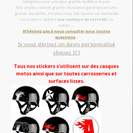
catégories pour une plus grande facilité à choisir.
Nos vinyles sont de grande résistance garantissant une
grande durabilité...De plus nous fabriquons sur demande
vos propres stickers
aux couleurs de votre MC
ou
autres.....
N'hésitez pas à nous consulter pour toutes
questions
...
Si vous dérisez un devis personnalisé
cliquez ICI
Tous nos stickers s'utilisent sur des casques
motos ainsi que sur toutes carrosseries et
surfaces lisses.