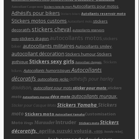
Autocollants pour motos
,
Stickers tete de mort
Autocollant Casque moto
Adhésifs pour bikers
Autollants reservoir moto
Stickers bikers
Stickers motos customs
,
,
stickers
Autocollant moto
stickers cheva
l
,
decoratifs
,
autocollants reservoirs
autocollants motos
,
stickers dragon
,
,stickers
moto
autocollants militaires
biker ,
,
Autocollants smiley
,
autocollant décoration
,
Stickers humour
,Stickers
Stickers sexy girls
gothique
,
,
,
Stickers
Autocollant choppers
Autocollants
,
Autocollants humoristiques
bikers
décoratifs
adhésifs pour harley
autocollants jecko
davidson,
autocollant pour moto
sticker pour moto
stickers
autocollants muraux,
moto
déco moto
Autocollants muraux
Stickers Yamaha
Stickers
Sticker pour Casque Moto
moto
Stickers moto
Customisation
Autocollant Yamaha
Intruder
Stickers
Moto
Marauder
Virago
Stickers moto
décoratifs,
aprilia,suzuki volusia,
vl800,
honda rebe
l,