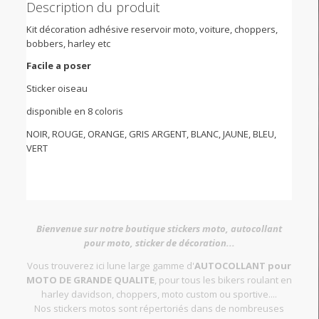
Description du produit
Kit décoration adhésive reservoir moto, voiture, choppers,
bobbers, harley etc
Facile a poser
Sticker oiseau
disponible en 8 coloris
NOIR, ROUGE, ORANGE, GRIS ARGENT, BLANC, JAUNE, BLEU,
VERT
Bienvenue sur notre boutique stickers moto, autocollant
pour moto, sticker de décoration...
Vous trouverez ici lune large gamme d'
AUTOCOLLANT pour
MOTO DE GRANDE QUALITE
, pour tous les bikers roulant en
harley davidson, choppers, moto custom ou sportive....
Nos stickers motos sont répertoriés dans de nombreuses