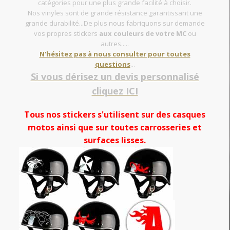
catégories pour une plus grande facilité à choisir.
Nos vinyles sont de grande résistance garantissant une
grande durabilité...De plus nous fabriquons sur demande
vos propres stickers
aux couleurs de votre MC
ou
autres.....
N'hésitez pas à nous consulter pour toutes
questions
...
Si vous dérisez un devis personnalisé
cliquez ICI
Tous nos stickers s'utilisent sur des casques
motos ainsi que sur toutes carrosseries et
surfaces lisses.