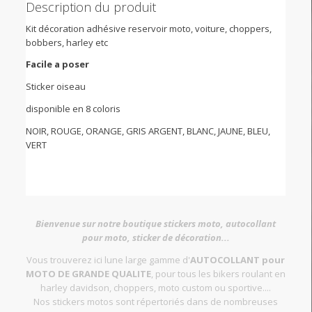
Description du produit
Kit décoration adhésive reservoir moto, voiture, choppers,
bobbers, harley etc
Facile a poser
Sticker oiseau
disponible en 8 coloris
NOIR, ROUGE, ORANGE, GRIS ARGENT, BLANC, JAUNE, BLEU,
VERT
Bienvenue sur notre boutique stickers moto, autocollant
pour moto, sticker de décoration...
Vous trouverez ici lune large gamme d'
AUTOCOLLANT pour
MOTO DE GRANDE QUALITE
, pour tous les bikers roulant en
harley davidson, choppers, moto custom ou sportive....
Nos stickers motos sont répertoriés dans de nombreuses