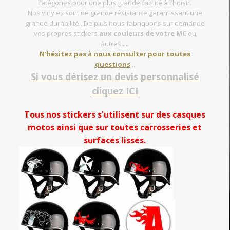
catégories pour une plus grande facilité à choisir.
Nos vinyles sont de grande résistance garantissant une
grande durabilité...De plus nous fabriquons sur demande
vos propres stickers
aux couleurs de votre MC
ou
autres.....
N'hésitez pas à nous consulter pour toutes
questions
...
Si vous dérisez un devis personnalisé
cliquez ICI
Tous nos stickers s'utilisent sur des casques
motos ainsi que sur toutes carrosseries et
surfaces lisses.