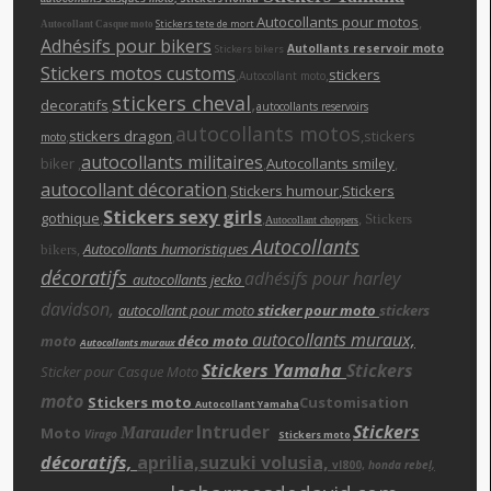
Autocollants pour motos
,
Stickers tete de mort
Autocollant Casque moto
Adhésifs pour bikers
Autollants reservoir moto
Stickers bikers
Stickers motos customs
,
,
stickers
Autocollant moto
stickers cheva
l
,
decoratifs
,
autocollants reservoirs
autocollants motos
,
stickers dragon
,
,stickers
moto
autocollants militaires
biker ,
,
Autocollants smiley
,
autocollant décoration
,
Stickers humour
,Stickers
Stickers sexy girls
gothique
,
,
,
Stickers
Autocollant choppers
Autocollants
,
Autocollants humoristiques
bikers
décoratifs
adhésifs pour harley
autocollants jecko
davidson,
autocollant pour moto
sticker pour moto
stickers
autocollants muraux,
moto
déco moto
Autocollants muraux
Stickers Yamaha
Stickers
Sticker pour Casque Moto
moto
Stickers moto
Customisation
Autocollant Yamaha
Intruder
Stickers
Moto
Marauder
Virago
Stickers moto
décoratifs,
aprilia,suzuki volusia,
vl800,
honda rebe
l,