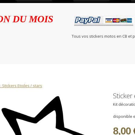
ON DU MOIS
Tous vos stickers motos en C
: Stickers Etoiles / stars
Sticker 
Kit décorat
disponible e
8,00 