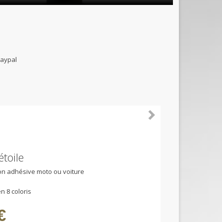
B et paypal
étoile
ion adhésive moto ou voiture
n 8 coloris
€