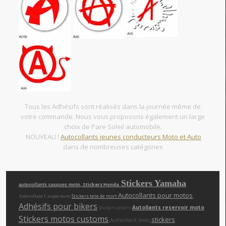
Tous les Adhésifs sont réalisés dans la journée même de
votre commande. Nous vous proposons également un large
choix de Pare Soleil automobile.
NOUVEAU !
Autocollants jeunes conducteurs Moto et Auto
dans de nombreuses catégories
Stickers Yamaha
, Stickers Honda
autocollants casques moto
Autocollants pour motos
,
Stickers tete de mort
Autocollant Casque moto
Adhésifs pour bikers
Autollants reservoir moto
Stickers bikers
Stickers motos customs
,
,
stickers
Autocollant moto