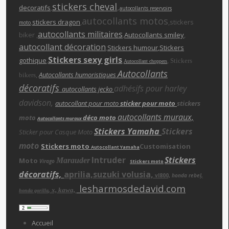
stickers cheva
l
,
decoratifs
,
autocollants reservoirs
autocollants motos
,
stickers dragon
,
,stickers
moto
autocollants militaires
biker ,
,
Autocollants smiley
,
autocollant décoration
,
Stickers humour
,Stickers
Stickers sexy girls
gothique
,
,
,
Stickers
Autocollant choppers
Autocollants
,
Autocollants humoristiques
bikers
décoratifs
adhésifs pour harley
autocollants jecko
davidson,
autocollant pour moto
sticker pour moto
stickers
autocollants muraux,
moto
déco moto
Autocollants muraux
Stickers Yamaha
Stickers
Sticker pour Casque Moto
moto
Stickers moto
Customisation
Autocollant Yamaha
Intruder
Stickers
Moto
Marauder
Virago
Stickers moto
décoratifs,
aprilia,suzuki volusia,
vl800,
honda rebe
l,
lesharmosdedavid.com
x, kawa,
,
honda gorilla
Accueil