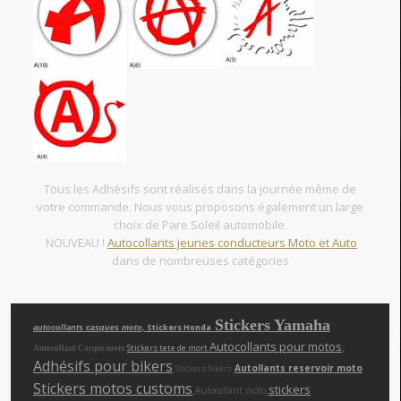
Tous les Adhésifs sont réalisés dans la journée même de
votre commande. Nous vous proposons également un large
choix de Pare Soleil automobile.
NOUVEAU !
Autocollants jeunes conducteurs Moto et Auto
dans de nombreuses catégories
Stickers Yamaha
, Stickers Honda
autocollants casques moto
Autocollants pour motos
,
Stickers tete de mort
Autocollant Casque moto
Adhésifs pour bikers
Autollants reservoir moto
Stickers bikers
Stickers motos customs
,
,
stickers
Autocollant moto