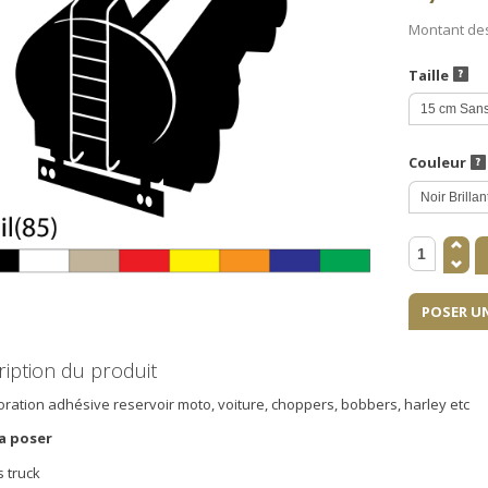
Montant de
Taille
Couleur
POSER U
iption du produit
oration adhésive reservoir moto, voiture, choppers, bobbers, harley etc
 a poser
s truck