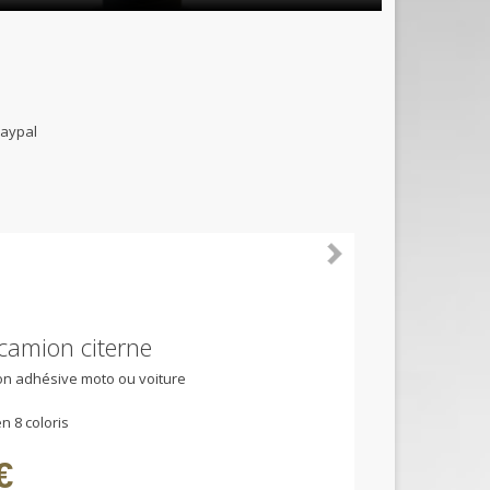
B et paypal
 camion citerne
ion adhésive moto ou voiture
n 8 coloris
€