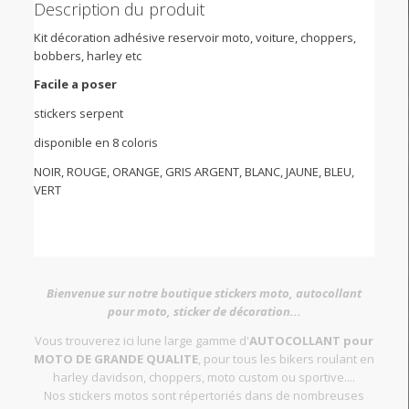
Description du produit
Kit décoration adhésive reservoir moto, voiture, choppers,
bobbers, harley etc
Facile a poser
stickers serpent
disponible en 8 coloris
NOIR, ROUGE, ORANGE, GRIS ARGENT, BLANC, JAUNE, BLEU,
VERT
Bienvenue sur notre boutique stickers moto, autocollant
pour moto, sticker de décoration...
Vous trouverez ici lune large gamme d'
AUTOCOLLANT pour
MOTO DE GRANDE QUALITE
, pour tous les bikers roulant en
harley davidson, choppers, moto custom ou sportive....
Nos stickers motos sont répertoriés dans de nombreuses