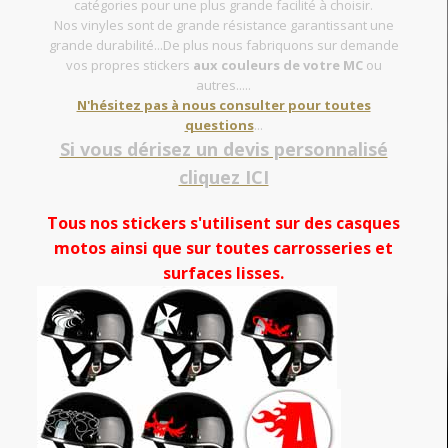
catégories pour une plus grande facilité à choisir.
Nos vinyles sont de grande résistance garantissant une
grande durabilité...De plus nous fabriquons sur demande
vos propres stickers
aux couleurs de votre MC
ou
autres.....
N'hésitez pas à nous consulter pour toutes
questions
...
Si vous dérisez un devis personnalisé
cliquez ICI
Tous nos stickers s'utilisent sur des casques
motos ainsi que sur toutes carrosseries et
surfaces lisses.