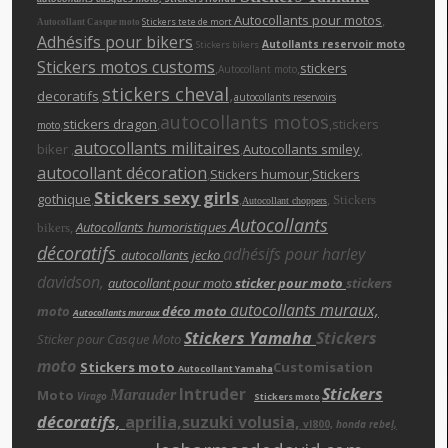
Autocollants pour motos
,
Stickers tete de mort
Autocollant Casque moto
Adhésifs pour bikers
Autollants reservoir moto
Stickers bikers
Stickers motos customs
,
,
stickers
Autocollant moto
stickers cheva
l
,
decoratifs
,
autocollants reservoirs
autocollants motos
,
stickers dragon
,
,stickers
moto
autocollants militaires
biker ,
,
Autocollants smiley
,
autocollant décoration
,
Stickers humour
,Stickers
Stickers sexy girls
gothique
,
,
,
Stickers
Autocollant choppers
Autocollants
,
Autocollants humoristiques
bikers
décoratifs
adhésifs pour harley
autocollants jecko
davidson,
autocollant pour moto
sticker pour moto
stickers
autocollants muraux,
moto
déco moto
Autocollants muraux
Stickers Yamaha
Stickers
Sticker pour Casque Moto
moto
Stickers moto
Customisation
Autocollant Yamaha
Intruder
Stickers
Moto
Marauder
Virago
Stickers moto
décoratifs,
aprilia,suzuki volusia,
vl800,
honda rebe
l,