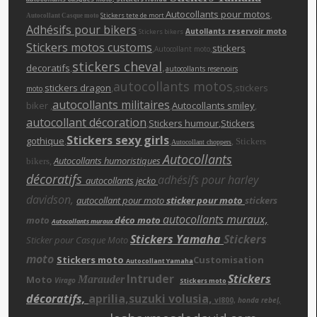
Autocollants pour motos
,
Stickers tete de mort
Autocollant Casque moto
Adhésifs pour bikers
Autollants reservoir moto
Stickers bikers
Stickers motos customs
,
,
stickers
Autocollant moto
stickers cheva
l
,
decoratifs
,
autocollants reservoirs
autocollants motos
,
stickers dragon
,
,stickers
moto
autocollants militaires
biker ,
,
Autocollants smiley
,
autocollant décoration
,
Stickers humour
,Stickers
Stickers sexy girls
gothique
,
,
,
Stickers
Autocollant choppers
Autocollants
,
Autocollants humoristiques
bikers
décoratifs
adhésifs pour harley
autocollants jecko
davidson,
autocollant pour moto
sticker pour moto
stickers
autocollants muraux,
moto
déco moto
Autocollants muraux
Stickers Yamaha
Stickers
Sticker pour Casque Moto
moto
Stickers moto
Customisation
Autocollant Yamaha
Intruder
Stickers
Moto
Marauder
Virago
Stickers moto
décoratifs,
aprilia,suzuki volusia,
vl800,
honda rebe
l,