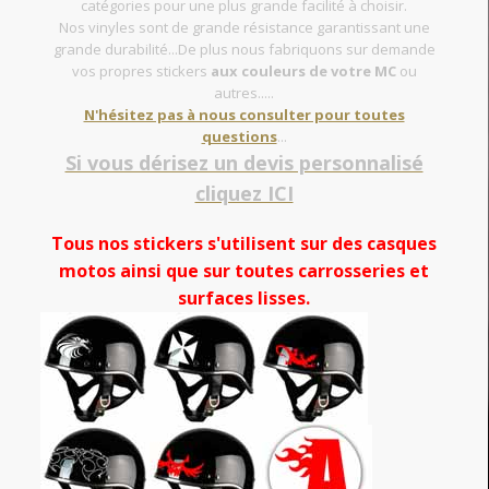
catégories pour une plus grande facilité à choisir.
Nos vinyles sont de grande résistance garantissant une
grande durabilité...De plus nous fabriquons sur demande
vos propres stickers
aux couleurs de votre MC
ou
autres.....
N'hésitez pas à nous consulter pour toutes
questions
...
Si vous dérisez un devis personnalisé
cliquez ICI
Tous nos stickers s'utilisent sur des casques
motos ainsi que sur toutes carrosseries et
surfaces lisses.