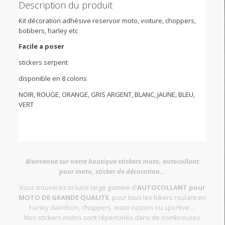
Description du produit
Kit décoration adhésive reservoir moto, voiture, choppers,
bobbers, harley etc
Facile a poser
stickers serpent
disponible en 8 coloris
NOIR, ROUGE, ORANGE, GRIS ARGENT, BLANC, JAUNE, BLEU,
VERT
Bienvenue sur notre boutique stickers moto, autocollant
pour moto, sticker de décoration...
Vous trouverez ici lune large gamme d'
AUTOCOLLANT pour
MOTO DE GRANDE QUALITE
, pour tous les bikers roulant en
harley davidson, choppers, moto custom ou sportive....
Nos stickers motos sont répertoriés dans de nombreuses