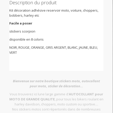
Description du produit
Kit décoration adhésive reservoir moto, voiture, choppers,
bobbers, harley etc
Facile a poser
stickers scorpion
disponible en 8 coloris
NOIR, ROUGE, ORANGE, GRIS ARGENT, BLANC, JAUNE, BLEU,
VERT
Bienvenue sur notre boutique stickers moto, autocollant
pour moto, sticker de décoration...
Vous trouverez ici lune large gamme d'
AUTOCOLLANT pour
MOTO DE GRANDE QUALITE
, pour tous les bikers roulant en
harley davidson, choppers, moto custom ou sportive....
Nos stickers motos sont répertoriés dans de nombreuses