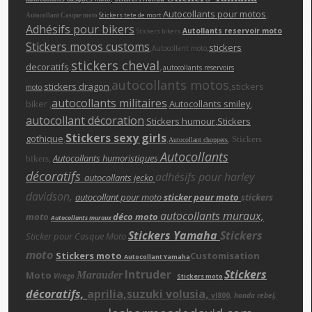
Autocollants pour motos
,
Stickers tete de mort
Autocollant Casque moto
Adhésifs pour bikers
Autollants reservoir moto
Stickers bikers
Stickers motos customs
,
,
stickers
Autocollant moto
stickers cheva
l
,
decoratifs
,
autocollants reservoirs
autocollants motos
,
stickers dragon
,
,stickers
moto
autocollants militaires
biker ,
,
Autocollants smiley
,
autocollant décoration
,
Stickers humour
,Stickers
Stickers sexy girls
gothique
,
,
,
Stickers
Autocollant choppers
Autocollants
,
Autocollants humoristiques
bikers
décoratifs
adhésifs pour harley
autocollants jecko
davidson,
autocollant pour moto
sticker pour moto
stickers
autocollants muraux,
moto
déco moto
Autocollants muraux
Stickers Yamaha
Stickers
Sticker pour Casque Moto
moto
Stickers moto
Customisation
Autocollant Yamaha
Intruder
Stickers
Moto
Marauder
Virago
Stickers moto
décoratifs,
aprilia,suzuki volusia,
vl800,
honda rebe
l,