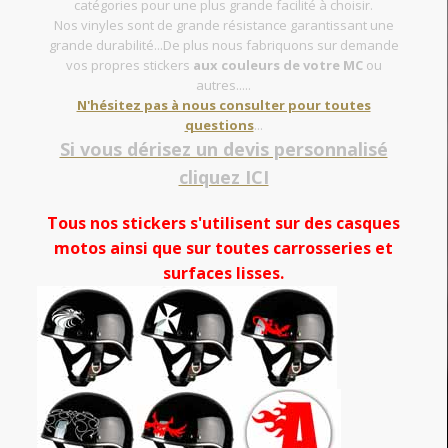
catégories pour une plus grande facilité à choisir.
Nos vinyles sont de grande résistance garantissant une
grande durabilité...De plus nous fabriquons sur demande
vos propres stickers
aux couleurs de votre MC
ou
autres.....
N'hésitez pas à nous consulter pour toutes
questions
...
Si vous dérisez un devis personnalisé
cliquez ICI
Tous nos stickers s'utilisent sur des casques
motos ainsi que sur toutes carrosseries et
surfaces lisses.