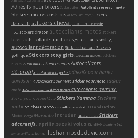
Stickers tete de mort
Autocollant Casque moto
Adhésifs pour bikers
Autollants reservoir moto
Stickers bikers
Stickers motos customs
,
,
stickers
Autocollant moto
stickers cheva
l
,
decoratifs
,
autocollants reservoirs
autocollants motos
,
stickers dragon
,
,stickers
moto
autocollants militaires
biker ,
,
Autocollants smiley
,
autocollant décoration
,
Stickers humour
,Stickers
Stickers sexy girls
gothique
,
,
,
Stickers
Autocollant choppers
Autocollants
,
Autocollants humoristiques
bikers
décoratifs
adhésifs pour harley
autocollants jecko
davidson,
autocollant pour moto
sticker pour moto
stickers
autocollants muraux,
moto
déco moto
Autocollants muraux
Stickers Yamaha
Stickers
Sticker pour Casque Moto
moto
Stickers moto
Customisation
Autocollant Yamaha
Intruder
Stickers
Moto
Marauder
Virago
Stickers moto
décoratifs,
aprilia,suzuki volusia,
vl800,
honda rebe
l,
lesharmosdedavid.com
x, kawa,
,
honda gorilla