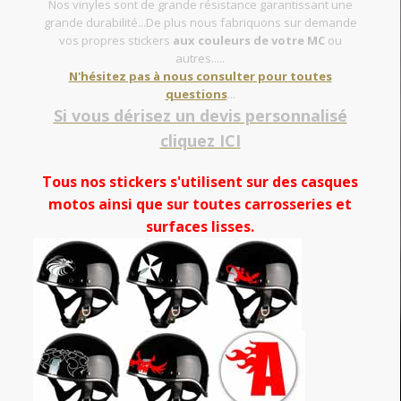
Nos vinyles sont de grande résistance garantissant une
grande durabilité...De plus nous fabriquons sur demande
vos propres stickers
aux couleurs de votre MC
ou
autres.....
N'hésitez pas à nous consulter pour toutes
questions
...
Si vous dérisez un devis personnalisé
cliquez ICI
Tous nos stickers s'utilisent sur des casques
motos ainsi que sur toutes carrosseries et
surfaces lisses.