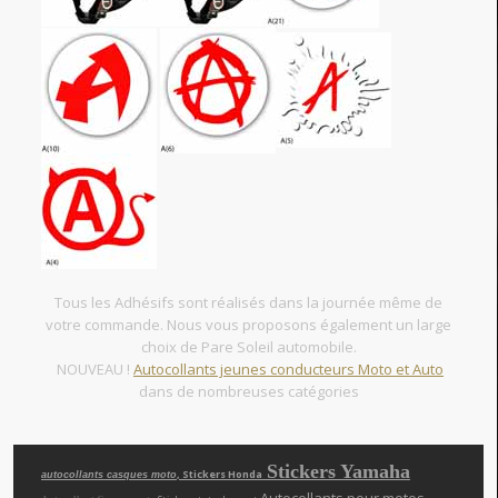
Tous les Adhésifs sont réalisés dans la journée même de
votre commande. Nous vous proposons également un large
choix de Pare Soleil automobile.
NOUVEAU !
Autocollants jeunes conducteurs Moto et Auto
dans de nombreuses catégories
Stickers Yamaha
, Stickers Honda
autocollants casques moto
Autocollants pour motos
,