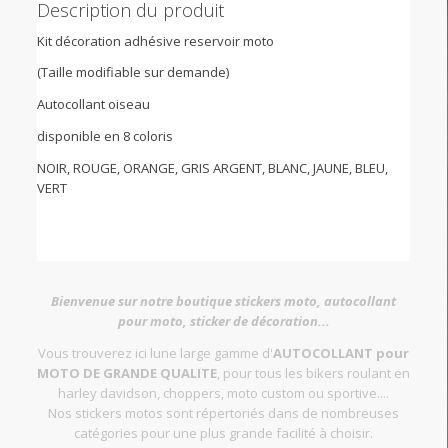
Description du produit
Kit décoration adhésive reservoir moto
(Taille modifiable sur demande)
Autocollant oiseau
disponible en 8 coloris
NOIR, ROUGE, ORANGE, GRIS ARGENT, BLANC, JAUNE, BLEU,
VERT
Bienvenue sur notre boutique stickers moto, autocollant
pour moto, sticker de décoration...
Vous trouverez ici lune large gamme d'
AUTOCOLLANT pour
MOTO DE GRANDE QUALITE
, pour tous les bikers roulant en
harley davidson, choppers, moto custom ou sportive....
Nos stickers motos sont répertoriés dans de nombreuses
catégories pour une plus grande facilité à choisir.