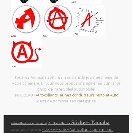
Tous les Adhésifs sont réalisés dans la journée même de
votre commande. Nous vous proposons également un large
choix de Pare Soleil automobile.
NOUVEAU !
Autocollants jeunes conducteurs Moto et Auto
dans de nombreuses catégories
Stickers Yamaha
, Stickers Honda
autocollants casques moto
Autocollants pour motos
,
Stickers tete de mort
Autocollant Casque moto