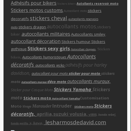
Adhésifs pour bikers
Autollants reservoir moto
Stickers bikers
Stickers motos customs
,
,
stickers
Autocollant moto
stickers cheva
l
,
decoratifs
,
autocollants reservoirs
autocollants motos
,
stickers dragon
,
,stickers
moto
autocollants militaires
biker ,
,
Autocollants smiley
,
autocollant décoration
,
Stickers humour
,Stickers
Stickers sexy girls
gothique
,
,
,
Stickers
Autocollant choppers
Autocollants
,
Autocollants humoristiques
bikers
décoratifs
adhésifs pour harley
autocollants jecko
davidson,
autocollant pour moto
sticker pour moto
stickers
autocollants muraux,
moto
déco moto
Autocollants muraux
Stickers Yamaha
Stickers
Sticker pour Casque Moto
moto
Stickers moto
Customisation
Autocollant Yamaha
Intruder
Stickers
Moto
Marauder
Virago
Stickers moto
décoratifs,
aprilia,suzuki volusia,
vl800,
honda rebe
l,
lesharmosdedavid.com
x, kawa,
,
honda gorilla