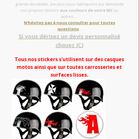
grande durabilité...De plus nous fabriquons sur demande
vos propres stickers
aux couleurs de votre MC
ou
autres.....
N'hésitez pas à nous consulter pour toutes
questions
...
Si vous dérisez un devis personnalisé
cliquez ICI
Tous nos stickers s'utilisent sur des casques
motos ainsi que sur toutes carrosseries et
surfaces lisses.