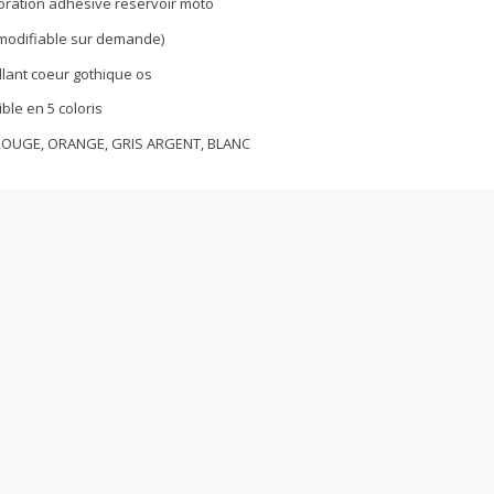
coration adhésive reservoir moto
e modifiable sur demande)
llant coeur gothique os
ble en 5 coloris
ROUGE, ORANGE, GRIS ARGENT, BLANC