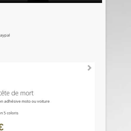
B et paypal
 tête de mort
ion adhésive moto ou voiture
n 5 coloris
€