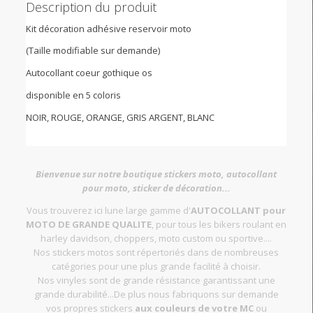
Description du produit
Kit décoration adhésive reservoir moto
(Taille modifiable sur demande)
Autocollant coeur gothique os
disponible en 5 coloris
NOIR, ROUGE, ORANGE, GRIS ARGENT, BLANC
Bienvenue sur notre boutique stickers moto, autocollant
pour moto, sticker de décoration...
Vous trouverez ici lune large gamme d'
AUTOCOLLANT pour
MOTO DE GRANDE QUALITE
, pour tous les bikers roulant en
harley davidson, choppers, moto custom ou sportive....
Nos stickers motos sont répertoriés dans de nombreuses
catégories pour une plus grande facilité à choisir.
Nos vinyles sont de grande résistance garantissant une
grande durabilité...De plus nous fabriquons sur demande
vos propres stickers
aux couleurs de votre MC
ou