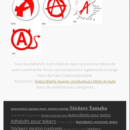
Tous les Adhésifs sont réalisés dans la journée même de
votre commande. Nous vous proposons également un large
choix de Pare Soleil automobile.
NOUVEAU !
Autocollants jeunes conducteurs Moto et Auto
dans de nombreuses catégories
Stickers Yamaha
, Stickers Honda
autocollants casques moto
Autocollants pour motos
,
Stickers tete de mort
Autocollant Casque moto
Adhésifs pour bikers
Autollants reservoir moto
Stickers bikers
Stickers motos customs
,
,
stickers
Autocollant moto