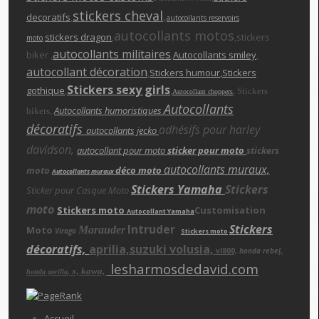
stickers cheva
l
,
decoratifs
,
autocollants reservoirs
autocollants motos
,
stickers dragon
,
,stickers
moto
autocollants militaires
biker ,
,
Autocollants smiley
,
autocollant décoration
,
Stickers humour
,Stickers
Stickers sexy girls
gothique
,
,
,
Stickers
Autocollant choppers
Autocollants
,
Autocollants humoristiques
bikers
décoratifs
adhésifs pour harley
autocollants jecko
davidson,
autocollant pour moto
sticker pour moto
stickers
autocollants muraux,
moto
déco moto
Autocollants muraux
Stickers Yamaha
Stickers
Sticker pour Casque Moto
moto
Stickers moto
Customisation
Autocollant Yamaha
Intruder
Stickers
Moto
Marauder
Virago
Stickers moto
décoratifs,
aprilia,suzuki volusia,
vl800,
honda rebe
l,
lesharmosdedavid.com
x, kawa,
,
honda gorilla
Accueil