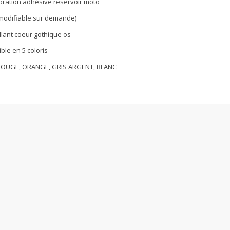
coration adhésive reservoir moto
e modifiable sur demande)
llant coeur gothique os
ble en 5 coloris
ROUGE, ORANGE, GRIS ARGENT, BLANC