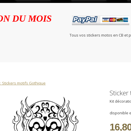
ON DU MOIS
Tous vos stickers motos en C
: Stickers motifs Gothique
Sticker
Kit décorat
disponible e
16,80