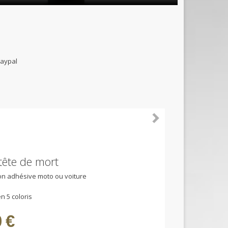
B et paypal
 tête de mort
ion adhésive moto ou voiture
n 5 coloris
 €