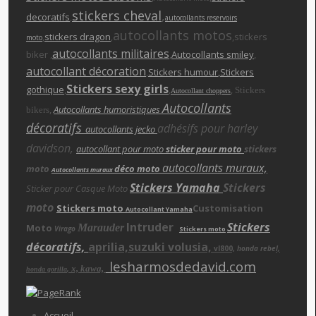
stickers cheva
l
,
decoratifs
,
autocollants reservoirs
autocollants motos
,
stickers dragon
,
,stickers
moto
autocollants militaires
biker ,
,
Autocollants smiley
,
autocollant décoration
,
Stickers humour
,Stickers
Stickers sexy girls
gothique
,
,
,
Stickers
Autocollant choppers
Autocollants
,
Autocollants humoristiques
bikers
décoratifs
adhésifs pour harley
autocollants jecko
davidson,
autocollant pour moto
sticker pour moto
stickers
autocollants muraux,
moto
déco moto
Autocollants muraux
Stickers Yamaha
Stickers
Sticker pour Casque Moto
moto
Stickers moto
Customisation
Autocollant Yamaha
Intruder
Stickers
Moto
Marauder
Virago
Stickers moto
décoratifs,
aprilia,suzuki volusia,
vl800,
honda rebe
l,
lesharmosdedavid.com
x, kawa,
,
honda gorilla
Accueil