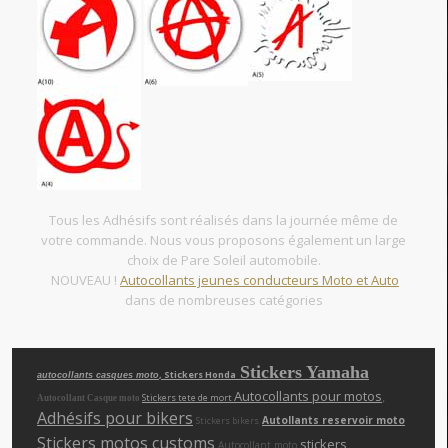
Tous les Adhésifs sont réalisés dans la journée même de
votre commande. Nous vous proposons également un large
choix de Pare Soleil automobile.
NOUVEAU !
Autocollants jeunes conducteurs Moto et Auto
dans de nombreuses catégories
Stickers Yamaha
, Stickers Honda
autocollants casques moto
Autocollants pour motos
,
Stickers tete de mort
Autocollant Casque moto
Adhésifs pour bikers
Autollants reservoir moto
Stickers bikers
Stickers motos customs
,
,
stickers
Autocollant moto