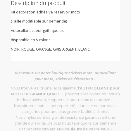
Description du produit
Kit décoration adhésive reservoir moto
(Taille modifiable sur demande)
Autocollant coeur gothique os
disponible en 5 coloris
NOIR, ROUGE, ORANGE, GRIS ARGENT, BLANC
Bienvenue sur notre boutique stickers moto, autocollant
pour moto, sticker de décoration...
Vous trouverez ici lune large gamme d'
AUTOCOLLANT pour
MOTO DE GRANDE QUALITE
, pour tous les bikers roulant en
harley davidson, choppers, moto custom ou sportive....
Nos stickers motos sont répertoriés dans de nombreuses
catégories pour une plus grande facilité à choisir.
Nos vinyles sont de grande résistance garantissant une
grande durabilité...De plus nous fabriquons sur demande
vos propres stickers
aux couleurs de votre MC
ou