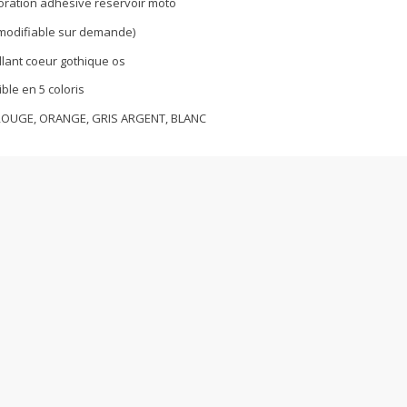
coration adhésive reservoir moto
e modifiable sur demande)
llant coeur gothique os
ble en 5 coloris
ROUGE, ORANGE, GRIS ARGENT, BLANC