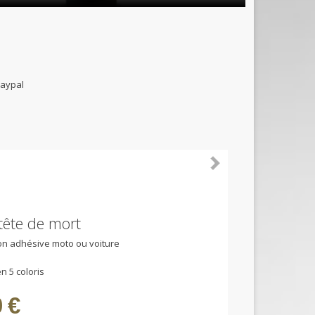
B et paypal
 tête de mort
ion adhésive moto ou voiture
n 5 coloris
 €