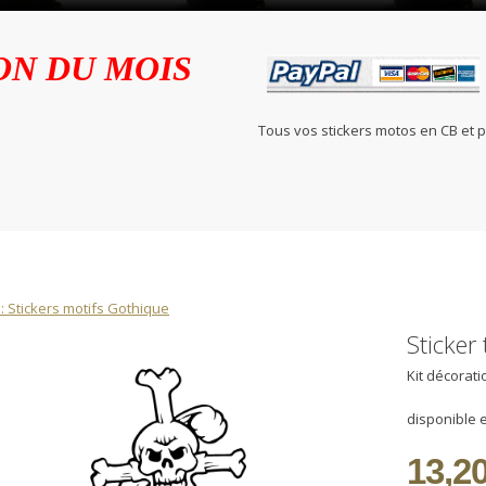
ON DU MOIS
Tous vos stickers motos en C
: Stickers motifs Gothique
Sticker
Kit décorat
disponible e
13,20