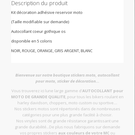
Description du produit
Kit décoration adhésive reservoir moto
(Taille modifiable sur demande)
Autocollant coeur gothique os
disponible en 5 coloris
NOIR, ROUGE, ORANGE, GRIS ARGENT, BLANC
Bienvenue sur notre boutique stickers moto, autocollant
pour moto, sticker de décoration...
Vous trouverez ici lune large gamme d'
AUTOCOLLANT pour
MOTO DE GRANDE QUALITE
, pour tous les bikers roulant en
harley davidson, choppers, moto custom ou sportive....
Nos stickers motos sont répertoriés dans de nombreuses
catégories pour une plus grande facilité à choisir.
Nos vinyles sont de grande résistance garantissant une
grande durabilité...De plus nous fabriquons sur demande
vos propres stickers
aux couleurs de votre MC
ou