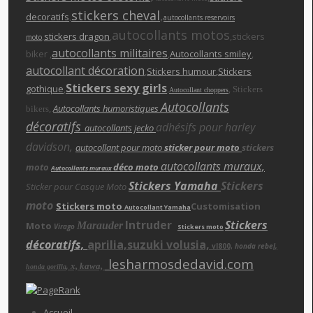
stickers cheva
l
,
decoratifs
,
autocollants reservoirs
autocollants motos
,
stickers dragon
,
,stickers
moto
autocollants militaires
biker ,
,
Autocollants smiley
,
autocollant décoration
,
Stickers humour
,Stickers
Stickers sexy girls
gothique
,
,
,
Stickers
Autocollant choppers
Autocollants
,
Autocollants humoristiques
bikers
décoratifs
adhésifs pour harley
autocollants jecko
davidson,
autocollant pour moto
sticker pour moto
stickers
autocollants muraux,
moto
déco moto
Autocollants muraux
Stickers Yamaha
Stickers
Sticker pour Casque Moto
moto
Stickers moto
Customisation
Autocollant Yamaha
Intruder
Stickers
Moto
Marauder
Virago
Stickers moto
décoratifs,
aprilia,suzuki volusia,
vl800,
honda rebe
l,
lesharmosdedavid.com
x, kawa,
,
honda gorilla
Accueil