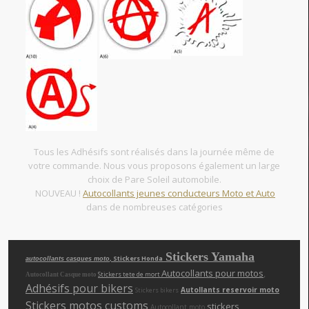
Tous les Adhésifs sont réalisés dans la journée même de
votre commande. Nous vous proposons également un large
choix de Pare Soleil automobile.
NOUVEAU !
Autocollants jeunes conducteurs Moto et Auto
dans de nombreuses catégories
Stickers Yamaha
, Stickers Honda
autocollants casques moto
Autocollants pour motos
,
Stickers tete de mort
Autocollant Casque moto
Adhésifs pour bikers
Autollants reservoir moto
Stickers bikers
Stickers motos customs
,
,
stickers
Autocollant moto