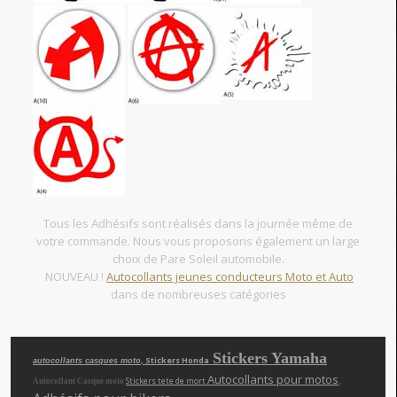
Tous les Adhésifs sont réalisés dans la journée même de
votre commande. Nous vous proposons également un large
choix de Pare Soleil automobile.
NOUVEAU !
Autocollants jeunes conducteurs Moto et Auto
dans de nombreuses catégories
Stickers Yamaha
, Stickers Honda
autocollants casques moto
Autocollants pour motos
,
Stickers tete de mort
Autocollant Casque moto