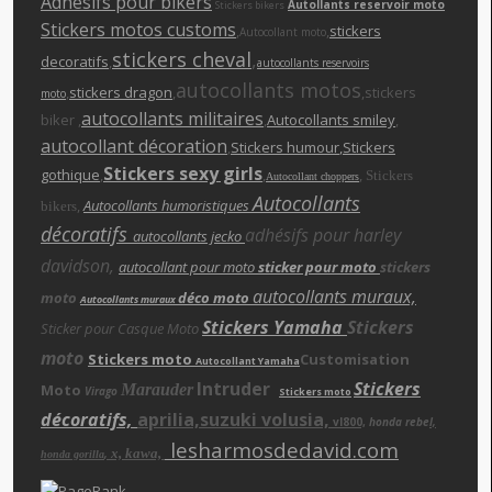
Adhésifs pour bikers
Autollants reservoir moto
Stickers bikers
Stickers motos customs
,
,
stickers
Autocollant moto
stickers cheva
l
,
decoratifs
,
autocollants reservoirs
autocollants motos
,
stickers dragon
,
,stickers
moto
autocollants militaires
biker ,
,
Autocollants smiley
,
autocollant décoration
,
Stickers humour
,Stickers
Stickers sexy girls
gothique
,
,
,
Stickers
Autocollant choppers
Autocollants
,
Autocollants humoristiques
bikers
décoratifs
adhésifs pour harley
autocollants jecko
davidson,
autocollant pour moto
sticker pour moto
stickers
autocollants muraux,
moto
déco moto
Autocollants muraux
Stickers Yamaha
Stickers
Sticker pour Casque Moto
moto
Stickers moto
Customisation
Autocollant Yamaha
Intruder
Stickers
Moto
Marauder
Virago
Stickers moto
décoratifs,
aprilia,suzuki volusia,
vl800,
honda rebe
l,
lesharmosdedavid.com
x, kawa,
,
honda gorilla