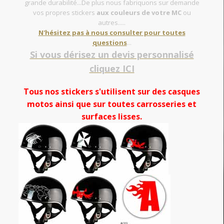
grande durabilité...De plus nous fabriquons sur demande
vos propres stickers
aux couleurs de votre MC
ou
autres.....
N'hésitez pas à nous consulter pour toutes
questions
...
Si vous dérisez un devis personnalisé
cliquez ICI
Tous nos stickers s'utilisent sur des casques
motos ainsi que sur toutes carrosseries et
surfaces lisses.