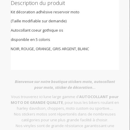
Description du produit
Kit décoration adhésive reservoir moto
(Taille modifiable sur demande)
Autocollant coeur gothique os
disponible en 5 coloris
NOIR, ROUGE, ORANGE, GRIS ARGENT, BLANC
Bienvenue sur notre boutique stickers moto, autocollant
pour moto, sticker de décoration...
Vous trouverez ici lune large gamme d'
AUTOCOLLANT pour
MOTO DE GRANDE QUALITE
, pour tous les bikers roulant en
harley davidson, choppers, moto custom ou sportive....
Nos stickers motos sont répertoriés dans de nombreuses
catégories pour une plus grande facilité à choisir.
Nos vinyles sont de grande résistance garantissant une