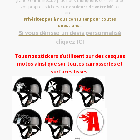
grande durabilité...De plus nous fabriquons sur demande
vos propres stickers
aux couleurs de votre MC
ou
autres.....
N'hésitez pas à nous consulter pour toutes
questions
...
Si vous dérisez un devis personnalisé
cliquez ICI
Tous nos stickers s'utilisent sur des casques
motos ainsi que sur toutes carrosseries et
surfaces lisses.