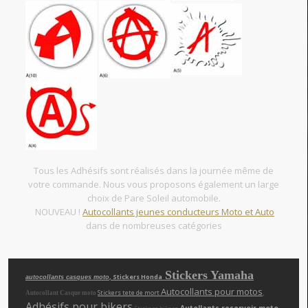
Tous les Adhésifs sont réalisés dans la journée même de
votre commande. Nous vous proposons également un large
choix de Pare Soleil automobile.
NOUVEAU !
Autocollants jeunes conducteurs Moto et Auto
dans de nombreuses catégories
Stickers Yamaha
, Stickers Honda
autocollants casques moto
Autocollants pour motos
,
Stickers tete de mort
Autocollant Casque moto
Adhésifs pour bikers
Autollants reservoir moto