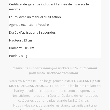
Certificat de garantie indiquant l'année de mise sur le
marché
Fourni avec un manuel d'utilisation
Agent d'extinction : Poudre
Durée d'utilisation : 8 secondes
Hauteur : 33 cm
Diamètre : 8,5 cm
Poids: 2.5 kg
Bienvenue sur notre boutique stickers moto, autocollant
pour moto, sticker de décoration...
Vous trouverez ici lune large gamme d'
AUTOCOLLANT pour
MOTO DE GRANDE QUALITE
, pour tous les bikers roulant en
harley davidson, choppers, moto custom ou sportive....
Nos stickers motos sont répertoriés dans de nombreuses
catégories pour une plus grande facilité à choisir.
Nos vinyles sont de grande résistance garantissant une