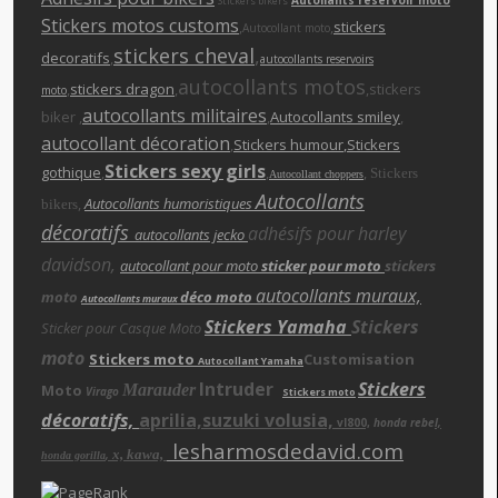
Stickers bikers
Stickers motos customs
,
,
stickers
Autocollant moto
stickers cheva
l
,
decoratifs
,
autocollants reservoirs
autocollants motos
,
stickers dragon
,
,stickers
moto
autocollants militaires
biker ,
,
Autocollants smiley
,
autocollant décoration
,
Stickers humour
,Stickers
Stickers sexy girls
gothique
,
,
,
Stickers
Autocollant choppers
Autocollants
,
Autocollants humoristiques
bikers
décoratifs
adhésifs pour harley
autocollants jecko
davidson,
autocollant pour moto
sticker pour moto
stickers
autocollants muraux,
moto
déco moto
Autocollants muraux
Stickers Yamaha
Stickers
Sticker pour Casque Moto
moto
Stickers moto
Customisation
Autocollant Yamaha
Intruder
Stickers
Moto
Marauder
Virago
Stickers moto
décoratifs,
aprilia,suzuki volusia,
vl800,
honda rebe
l,
lesharmosdedavid.com
x, kawa,
,
honda gorilla