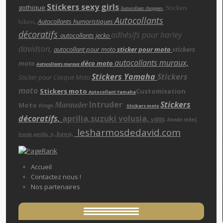
Stickers sexy girls
gothique
,
,
,
Stickers
Autocollant choppers
Autocollants
,
Autocollants humoristiques
bikers
décoratifs
adhésifs pour harley
autocollants jecko
davidson,
autocollant pour moto
sticker pour moto
stickers
autocollants muraux,
moto
déco moto
Autocollants muraux
Stickers Yamaha
Stickers
Sticker pour Casque Moto
moto
Stickers moto
Customisation
Autocollant Yamaha
Intruder
Stickers
Moto
Marauder
Virago
Stickers moto
décoratifs,
aprilia,suzuki volusia,
vl800,
honda rebe
l,
lesharmosdedavid.com
x, kawa,
,
honda gorilla
Accueil
Contactez nous !
Nos partenaires