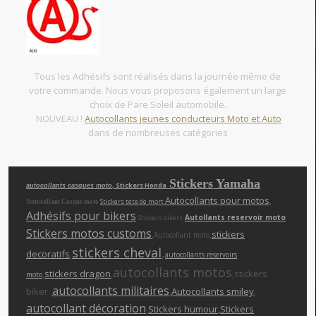
Tous les Adhésifs sont réalisés dans la journée même de
votre commande. Nous vous proposons également un large
choix de Pare Soleil automobile.
NOUVEAU !
Autocollants jeunes conducteurs Moto et Auto
dans de nombreuses catégories
Stickers Yamaha
, Stickers Honda
autocollants casques moto
Autocollants pour motos
,
Stickers tete de mort
Autocollant Casque moto
Adhésifs pour bikers
Autollants reservoir moto
Stickers bikers
Stickers motos customs
,
,
stickers
Autocollant moto
stickers cheva
l
,
decoratifs
,
autocollants reservoirs
autocollants motos
,
stickers dragon
,
,stickers
moto
autocollants militaires
biker ,
,
Autocollants smiley
,
autocollant décoration
,
Stickers humour
,Stickers