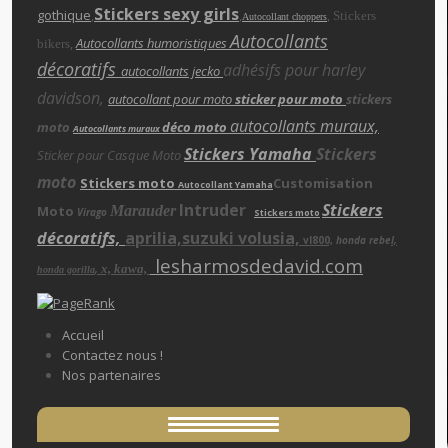
Stickers sexy girls
gothique
,
,
,
Stickers
Autocollant choppers
Autocollants
,
Autocollants humoristiques
bikers
décoratifs
adhésifs pour harley
autocollants jecko
davidson,
autocollant pour moto
sticker pour moto
stickers
autocollants muraux,
moto
déco moto
Autocollants muraux
Stickers Yamaha
Stickers
Sticker pour Casque Moto
moto
Stickers moto
Customisation
Autocollant Yamaha
Intruder
Stickers
Moto
Marauder
Virago
Stickers moto
décoratifs,
aprilia,suzuki volusia,
vl800,
honda rebe
l,
lesharmosdedavid.com
x, kawa,
,
honda gorilla
Accueil
Contactez nous !
Nos partenaires