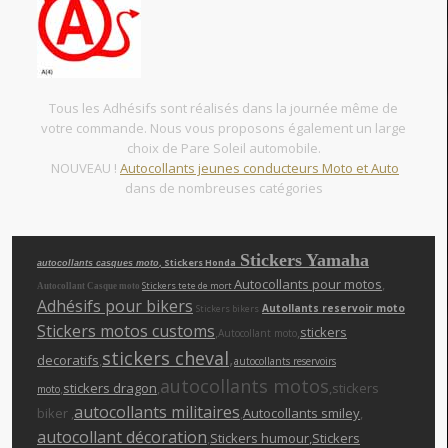
Tous les Adhésifs sont réalisés dans la journée même de
votre commande. Nous vous proposons également un large
choix de Pare Soleil automobile.
NOUVEAU !
Autocollants jeunes conducteurs Moto et Auto
dans de nombreuses catégories
Stickers Yamaha
, Stickers Honda
autocollants casques moto
Autocollants pour motos
,
Stickers tete de mort
Autocollant Casque moto
Adhésifs pour bikers
Autollants reservoir moto
Stickers bikers
Stickers motos customs
,
,
stickers
Autocollant moto
stickers cheva
l
,
decoratifs
,
autocollants reservoirs
autocollants motos
,
stickers dragon
,
,stickers
moto
autocollants militaires
biker ,
,
Autocollants smiley
,
autocollant décoration
,
Stickers humour
,Stickers