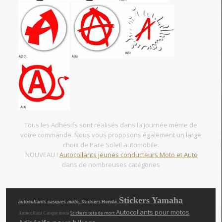
Tous les Adhésifs sont réalisés dans la journée même de
votre commande. Nous vous proposons également un large
choix de Pare Soleil automobile.
NOUVEAU !
Autocollants jeunes conducteurs Moto et Auto
dans de nombreuses catégories
Stickers Yamaha
, Stickers Honda
autocollants casques moto
Autocollants pour motos
,
Stickers tete de mort
Autocollant Casque moto