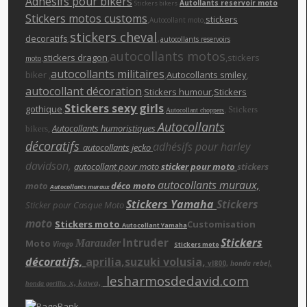
Adhésifs pour bikers
Autollants reservoir moto
Stickers bikers
Stickers motos customs
,
,
stickers
Autocollant moto
stickers cheva
l
,
decoratifs
,
autocollants reservoirs
autocollants motos
,
stickers dragon
,
,stickers
moto
autocollants militaires
biker ,
,
Autocollants smiley
,
autocollant décoration
,
Stickers humour
,Stickers
Stickers sexy girls
gothique
,
,
,
Stickers
Autocollant choppers
Autocollants
,
Autocollants humoristiques
bikers
décoratifs
adhésifs pour harley
autocollants jecko
davidson,
autocollant pour moto
sticker pour moto
stickers
autocollants muraux,
moto
déco moto
Autocollants muraux
Stickers Yamaha
Stickers
Sticker pour Casque Moto
moto
Stickers moto
Customisation
Autocollant Yamaha
Intruder
Stickers
Moto
Marauder
Virago
Stickers moto
décoratifs,
aprilia,suzuki volusia,
vl800,
honda rebe
l,
lesharmosdedavid.com
x, kawa,
,
honda gorilla