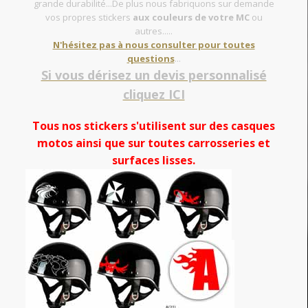
grande durabilité...De plus nous fabriquons sur demande
vos propres stickers
aux couleurs de votre MC
ou
autres.....
N'hésitez pas à nous consulter pour toutes
questions
...
Si vous dérisez un devis personnalisé
cliquez ICI
Tous nos stickers s'utilisent sur des casques
motos ainsi que sur toutes carrosseries et
surfaces lisses.