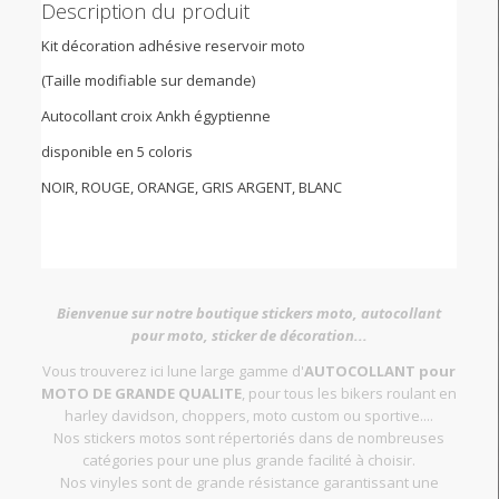
Description du produit
Kit décoration adhésive reservoir moto
(Taille modifiable sur demande)
Autocollant croix Ankh égyptienne
disponible en 5 coloris
NOIR, ROUGE, ORANGE, GRIS ARGENT, BLANC
Bienvenue sur notre boutique stickers moto, autocollant
pour moto, sticker de décoration...
Vous trouverez ici lune large gamme d'
AUTOCOLLANT pour
MOTO DE GRANDE QUALITE
, pour tous les bikers roulant en
harley davidson, choppers, moto custom ou sportive....
Nos stickers motos sont répertoriés dans de nombreuses
catégories pour une plus grande facilité à choisir.
Nos vinyles sont de grande résistance garantissant une