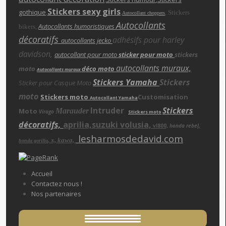
Stickers sexy girls
gothique
,
,
,
Stickers
Autocollant choppers
Autocollants
,
Autocollants humoristiques
bikers
décoratifs
adhésifs pour harley
autocollants jecko
davidson,
autocollant pour moto
sticker pour moto
stickers
autocollants muraux,
moto
déco moto
Autocollants muraux
Stickers Yamaha
Stickers
Sticker pour Casque Moto
moto
Stickers moto
Customisation
Autocollant Yamaha
Intruder
Stickers
Moto
Marauder
Virago
Stickers moto
décoratifs,
aprilia,suzuki volusia,
vl800,
honda rebe
l,
lesharmosdedavid.com
x, kawa,
,
honda gorilla
Accueil
Contactez nous !
Nos partenaires