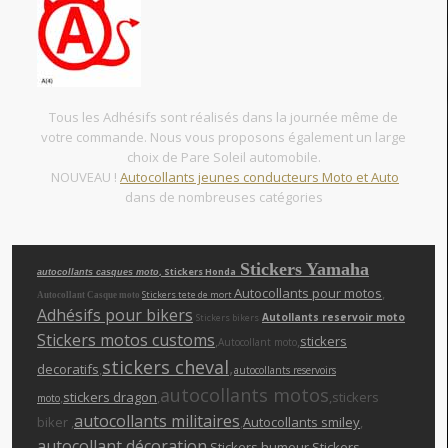
Tous les Adhésifs sont réalisés dans la journée même de
votre commande. Nous vous proposons également un large
choix de Pare Soleil automobile.
NOUVEAU !
Autocollants jeunes conducteurs Moto et Auto
dans de nombreuses catégories
Stickers Yamaha
, Stickers Honda
autocollants casques moto
Autocollants pour motos
,
Stickers tete de mort
Autocollant Casque moto
Adhésifs pour bikers
Autollants reservoir moto
Stickers bikers
Stickers motos customs
,
,
stickers
Autocollant moto
stickers cheva
l
,
decoratifs
,
autocollants reservoirs
autocollants motos
,
stickers dragon
,
,stickers
moto
autocollants militaires
biker ,
,
Autocollants smiley
,
autocollant décoration
,
Stickers humour
,Stickers