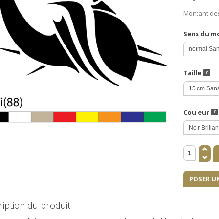
Montant de
Sens du m
Taille
Couleur
POSER U
iption du produit