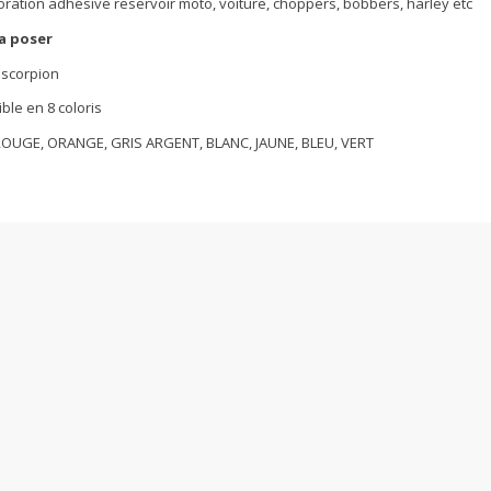
oration adhésive reservoir moto, voiture, choppers, bobbers, harley etc
 a poser
 scorpion
ble en 8 coloris
ROUGE, ORANGE, GRIS ARGENT, BLANC, JAUNE, BLEU, VERT