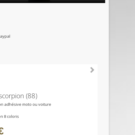
B et paypal
 scorpion (88)
ion adhésive moto ou voiture
n 8 coloris
€