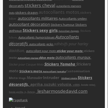
stickers cheva
l
,
decoratifs
,
autocollants reservoirs
autocollants motos
,
stickers dragon
,
,stickers
moto
autocollants militaires
biker ,
,
Autocollants smiley
,
autocollant décoration
,
Stickers humour
,Stickers
Stickers sexy girls
gothique
,
,
,
Stickers
Autocollant choppers
Autocollants
,
Autocollants humoristiques
bikers
décoratifs
adhésifs pour harley
autocollants jecko
davidson,
autocollant pour moto
sticker pour moto
stickers
autocollants muraux,
moto
déco moto
Autocollants muraux
Stickers Yamaha
Stickers
Sticker pour Casque Moto
moto
Stickers moto
Customisation
Autocollant Yamaha
Intruder
Stickers
Moto
Marauder
Virago
Stickers moto
décoratifs,
aprilia,suzuki volusia,
vl800,
honda rebe
l,
lesharmosdedavid.com
x, kawa,
,
honda gorilla
Accueil