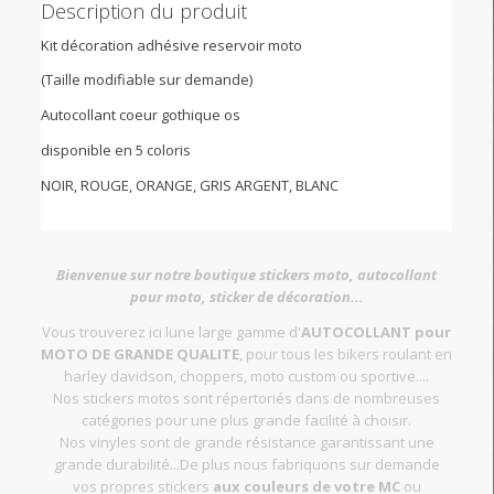
Description du produit
Kit décoration adhésive reservoir moto
(Taille modifiable sur demande)
Autocollant coeur gothique os
disponible en 5 coloris
NOIR, ROUGE, ORANGE, GRIS ARGENT, BLANC
Bienvenue sur notre boutique stickers moto, autocollant
pour moto, sticker de décoration...
Vous trouverez ici lune large gamme d'
AUTOCOLLANT pour
MOTO DE GRANDE QUALITE
, pour tous les bikers roulant en
harley davidson, choppers, moto custom ou sportive....
Nos stickers motos sont répertoriés dans de nombreuses
catégories pour une plus grande facilité à choisir.
Nos vinyles sont de grande résistance garantissant une
grande durabilité...De plus nous fabriquons sur demande
vos propres stickers
aux couleurs de votre MC
ou