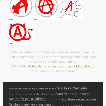
Tous les Adhésifs sont réalisés dans la journée même de
votre commande. Nous vous proposons également un large
choix de Pare Soleil automobile.
NOUVEAU !
Autocollants jeunes conducteurs Moto et Auto
dans de nombreuses catégories
Stickers Yamaha
, Stickers Honda
autocollants casques moto
Autocollants pour motos
,
Stickers tete de mort
Autocollant Casque moto
Adhésifs pour bikers
Autollants reservoir moto
Stickers bikers
Stickers motos customs
,
,
stickers
Autocollant moto