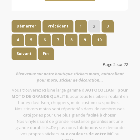
Démarrer
Précédent
1
2
3
4
5
6
7
8
9
10
Suivant
Fin
Page 2 sur 72
Bienvenue sur notre boutique stickers moto, autocollant
pour moto, sticker de décoration...
Vous trouverez ici lune large gamme d'
AUTOCOLLANT pour
MOTO DE GRANDE QUALITE
, pour tous les bikers roulant en
harley davidson, choppers, moto custom ou sportive....
Nos stickers motos sont répertoriés dans de nombreuses
catégories pour une plus grande facilité à choisir.
Nos vinyles sont de grande résistance garantissant une
grande durabilité...De plus nous fabriquons sur demande
vos propres stickers
aux couleurs de votre MC
ou