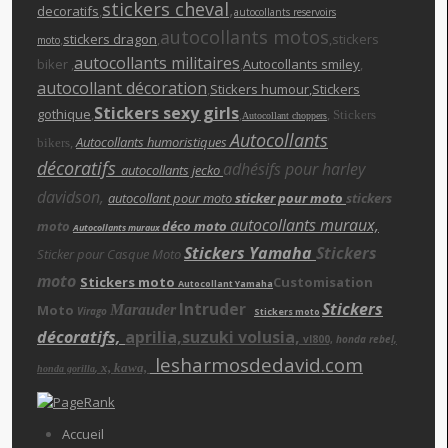
stickers cheva
l
,
decoratifs
,
autocollants reservoirs
autocollants motos
,
stickers dragon
,
,stickers
moto
autocollants militaires
biker ,
,
Autocollants smiley
,
autocollant décoration
,
Stickers humour
,Stickers
Stickers sexy girls
gothique
,
,
,
Stickers
Autocollant choppers
Autocollants
,
Autocollants humoristiques
bikers
décoratifs
adhésifs pour harley
autocollants jecko
davidson,
autocollant pour moto
sticker pour moto
stickers
autocollants muraux,
moto
déco moto
Autocollants muraux
Stickers Yamaha
Stickers
Sticker pour Casque Moto
moto
Stickers moto
Customisation
Autocollant Yamaha
Intruder
Stickers
Moto
Marauder
Virago
Stickers moto
décoratifs,
aprilia,suzuki volusia,
vl800,
honda rebe
l,
lesharmosdedavid.com
x, kawa,
,
honda gorilla
Accueil