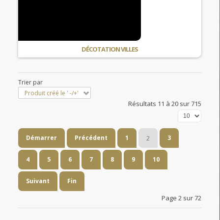
DÉCOTATION VILLES
Trier par
Produit créé le ' -/+'
Résultats 11 à 20 sur 715
Démarrer
Précédent
1
2
3
4
5
6
7
8
9
10
Suivant
Fin
Page 2 sur 72