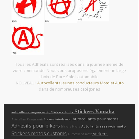
Tous les Adhésifs sont réalisés dans la journée même de
votre commande. Nous vous proposons également un large
choix de Pare Soleil automobile.
NOUVEAU !
Autocollants jeunes conducteurs Moto et Auto
dans de nombreuses catégories
Stickers Yamaha
, Stickers Honda
autocollants casques moto
Autocollants pour motos
,
Stickers tete de mort
Autocollant Casque moto
Adhésifs pour bikers
Autollants reservoir moto
Stickers bikers
Stickers motos customs
,
,
stickers
Autocollant moto