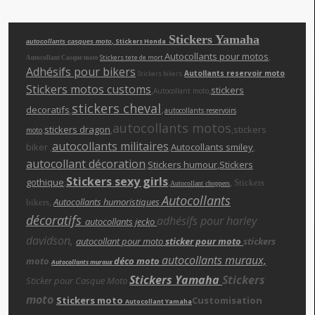
Stickers Yamaha
, Stickers Honda
autocollants casques moto
Autocollants pour motos
,
Stickers tete de mort
Autocollant Casque moto
Adhésifs pour bikers
Autollants reservoir moto
Stickers bikers
Stickers motos customs
,
,
stickers
Autocollant moto
stickers cheva
l
,
decoratifs
,
autocollants reservoirs
autocollants motos
,
stickers dragon
,
,stickers
moto
autocollants militaires
biker ,
,
Autocollants smiley
,
autocollant décoration
,
Stickers humour
,Stickers
Stickers sexy girls
gothique
,
,
,
Stickers
Autocollant choppers
Autocollants
,
Autocollants humoristiques
bikers
décoratifs
adhésifs pour harley
autocollants jecko
davidson,
autocollant pour moto
sticker pour moto
stickers
autocollants muraux,
moto
déco moto
Autocollants muraux
Stickers Yamaha
Stickers
Sticker pour Casque Moto
moto
Stickers moto
Customisation
Autocollant Yamaha