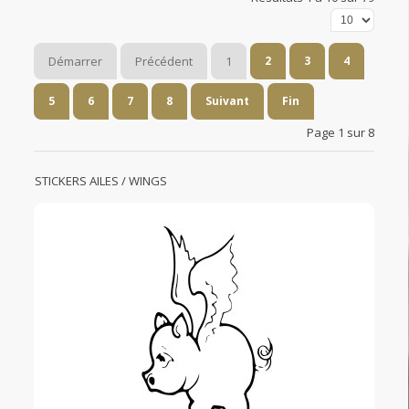
Démarrer
Précédent
1
2
3
4
5
6
7
8
Suivant
Fin
Page 1 sur 8
STICKERS AILES / WINGS