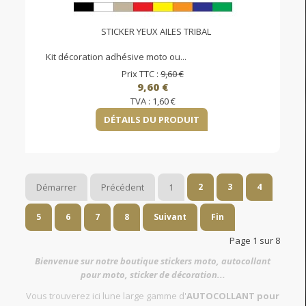
STICKER YEUX AILES TRIBAL
Kit décoration adhésive moto ou...
Prix TTC :
9,60 €
9,60 €
TVA :
1,60 €
DÉTAILS DU PRODUIT
Démarrer
Précédent
1
2
3
4
5
6
7
8
Suivant
Fin
Page 1 sur 8
Bienvenue sur notre boutique stickers moto, autocollant
pour moto, sticker de décoration...
Vous trouverez ici lune large gamme d'
AUTOCOLLANT pour