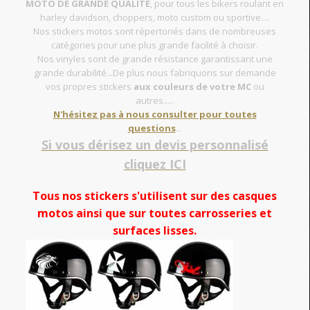
MOTO DE GRANDE QUALITE
, pour tous les bikers roulant en
harley davidson, choppers, moto custom ou sportive....
Nos stickers motos sont répertoriés dans de nombreuses
catégories pour une plus grande facilité à choisir.
Nos vinyles sont de grande résistance garantissant une
grande durabilité...De plus nous fabriquons sur demande
vos propres stickers
aux couleurs de votre MC
ou
autres.....
N'hésitez pas à nous consulter pour toutes
questions
...
Si vous dérisez un devis personnalisé
cliquez ICI
Tous nos stickers s'utilisent sur des casques
motos ainsi que sur toutes carrosseries et
surfaces lisses.