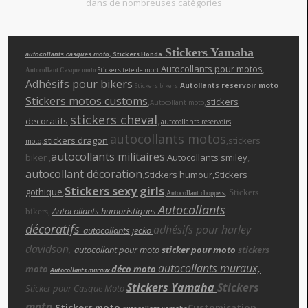
dans de nombreuses catégories
Stickers Yamaha
, Stickers Honda
autocollants casques moto
Autocollants pour motos
,
Stickers tete de mort
Autocollant Casque moto
Adhésifs pour bikers
Autollants reservoir moto
Stickers bikers
Stickers motos customs
,
,
stickers
Autocollant moto
stickers cheva
l
,
decoratifs
,
autocollants reservoirs
autocollants motos
,
stickers dragon
,
,stickers
moto
autocollants militaires
biker ,
,
Autocollants smiley
,
autocollant décoration
,
Stickers humour
,Stickers
Stickers sexy girls
gothique
,
,
,
Stickers
Autocollant choppers
Autocollants
,
Autocollants humoristiques
bikers
décoratifs
adhésifs pour harley
autocollants jecko
davidson,
autocollant pour moto
sticker pour moto
stickers
autocollants muraux,
moto
déco moto
Autocollants muraux
Stickers Yamaha
Stickers
Sticker pour Casque Moto
moto
Stickers moto
Customisation