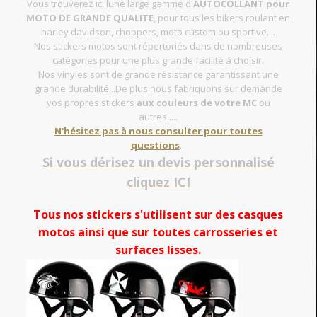
Vous trouverez ici lune large gamme d'
AUTOCOLLANT pour
MOTO DE GRANDE QUALITE
, pour tous les bikers roulant en
harley davidson, choppers, moto custom ou sportive....
Nos stickers motos sont répertoriés dans de nombreuses
catégories pour une plus grande facilité à choisir.
Nos vinyles sont de grande résistance garantissant une
grande durabilité...De plus nous fabriquons sur demande
vos propres stickers
aux couleurs de votre MC
ou
autres.....
N'hésitez pas à nous consulter pour toutes
questions
...
Si vous dérisez un devis personnalisé
cliquez ICI
Tous nos stickers s'utilisent sur des casques
motos ainsi que sur toutes carrosseries et
surfaces lisses.