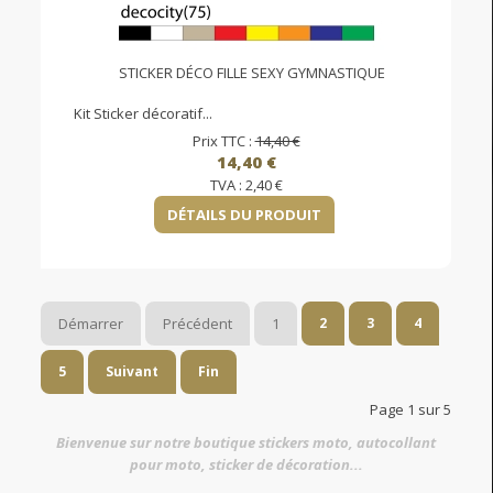
STICKER DÉCO FILLE SEXY GYMNASTIQUE
Kit Sticker décoratif...
Prix TTC :
14,40 €
14,40 €
TVA :
2,40 €
DÉTAILS DU PRODUIT
Démarrer
Précédent
1
2
3
4
5
Suivant
Fin
Page 1 sur 5
Bienvenue sur notre boutique stickers moto, autocollant
pour moto, sticker de décoration...