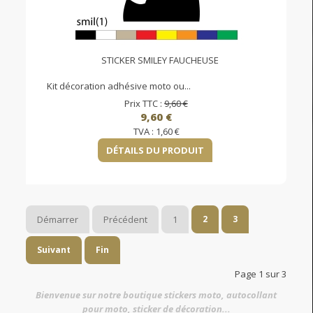
STICKER SMILEY FAUCHEUSE
Kit décoration adhésive moto ou...
Prix TTC :
9,60 €
9,60 €
TVA :
1,60 €
DÉTAILS DU PRODUIT
Démarrer
Précédent
1
2
3
Suivant
Fin
Page 1 sur 3
Bienvenue sur notre boutique stickers moto, autocollant
pour moto, sticker de décoration...