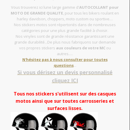
Vous trouverez ici lune large gamme d'
AUTOCOLLANT pour
MOTO DE GRANDE QUALITE
, pour tous les bikers roulant en
harley davidson, choppers, moto custom ou sportive....
Nos stickers motos sont répertoriés dans de nombreuses
catégories pour une plus grande facilité à choisir.
Nos vinyles sont de grande résistance garantissant une
grande durabilité...De plus nous fabriquons sur demande
vos propres stickers
aux couleurs de votre MC
ou
autres.....
N'hésitez pas à nous consulter pour toutes
questions
...
Si vous dérisez un devis personnalisé
cliquez ICI
Tous nos stickers s'utilisent sur des casques
motos ainsi que sur toutes carrosseries et
surfaces lisses.