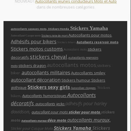
NOUVEAU !
Autocollants jeunes conducteurs Moto et Auto
dans de nombreuses catégories
Stickers Yamaha
, Stickers Honda
autocollants casques moto
Autocollants pour motos
,
Stickers tete de mort
Autocollant Casque moto
Adhésifs pour bikers
Autollants reservoir moto
Stickers bikers
Stickers motos customs
,
,
stickers
Autocollant moto
stickers cheva
l
,
decoratifs
,
autocollants reservoirs
autocollants motos
,
stickers dragon
,
,stickers
moto
autocollants militaires
biker ,
,
Autocollants smiley
,
autocollant décoration
,
Stickers humour
,Stickers
Stickers sexy girls
gothique
,
,
,
Stickers
Autocollant choppers
Autocollants
,
Autocollants humoristiques
bikers
décoratifs
adhésifs pour harley
autocollants jecko
davidson,
autocollant pour moto
sticker pour moto
stickers
autocollants muraux,
moto
déco moto
Autocollants muraux
Stickers Yamaha
Stickers
Sticker pour Casque Moto