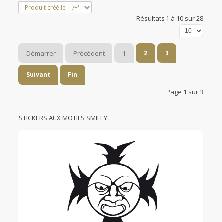
Produit créé le ' -/+'
Résultats 1 à 10 sur 28
Démarrer
Précédent
1
2
3
Suivant
Fin
Page 1 sur 3
STICKERS AUX MOTIFS SMILEY