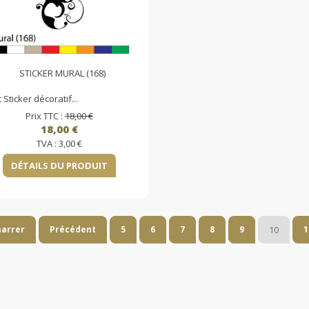
STICKER MURAL (168)
t Sticker décoratif...
Prix TTC :
18,00 €
18,00 €
TVA :
3,00 €
DÉTAILS DU PRODUIT
arrer
Précédent
5
6
7
8
9
10
1