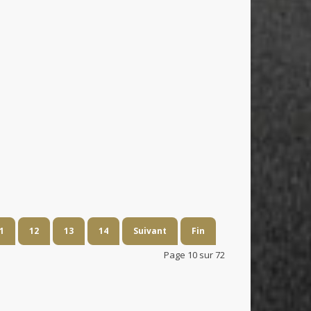
1
12
13
14
Suivant
Fin
Page 10 sur 72