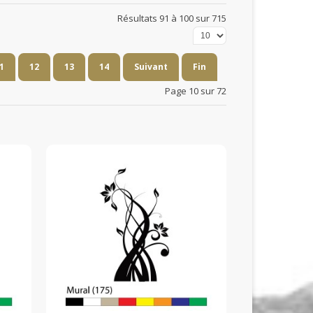
Résultats 91 à 100 sur 715
1
12
13
14
Suivant
Fin
Page 10 sur 72