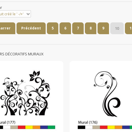
ar
it créé le ' -/+'
arrer
Précédent
5
6
7
8
9
10
1
ERS DÉCORATIFS MURAUX