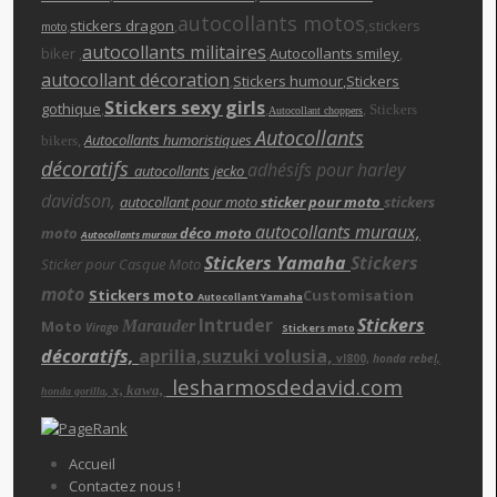
autocollants motos
,
stickers dragon
,
,stickers
moto
autocollants militaires
biker ,
,
Autocollants smiley
,
autocollant décoration
,
Stickers humour
,Stickers
Stickers sexy girls
gothique
,
,
,
Stickers
Autocollant choppers
Autocollants
,
Autocollants humoristiques
bikers
décoratifs
adhésifs pour harley
autocollants jecko
davidson,
autocollant pour moto
sticker pour moto
stickers
autocollants muraux,
moto
déco moto
Autocollants muraux
Stickers Yamaha
Stickers
Sticker pour Casque Moto
moto
Stickers moto
Customisation
Autocollant Yamaha
Intruder
Stickers
Moto
Marauder
Virago
Stickers moto
décoratifs,
aprilia,suzuki volusia,
vl800,
honda rebe
l,
lesharmosdedavid.com
x, kawa,
,
honda gorilla
Accueil
Contactez nous !