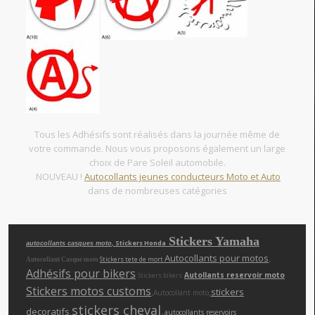
Tous les Adhésifs sont réalisés dans la journée même de
votre commande. Nous vous proposons également un large
choix de Pare Soleil automobile.
NOUVEAU !
Autocollants jeunes conducteurs Moto et Auto
dans de nombreuses catégories
Stickers Yamaha
, Stickers Honda
autocollants casques moto
Autocollants pour motos
,
Stickers tete de mort
Autocollant Casque moto
Adhésifs pour bikers
Autollants reservoir moto
Stickers bikers
Stickers motos customs
,
,
stickers
Autocollant moto
stickers cheva
l
,
decoratifs
,
autocollants reservoirs